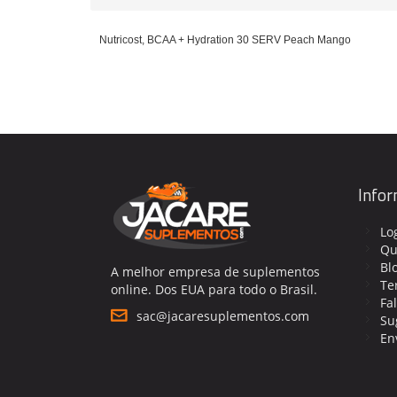
Nutricost, BCAA + Hydration 30 SERV Peach Mango
Info
Lo
Qu
Bl
A melhor empresa de suplementos
Te
online. Dos EUA para todo o Brasil.
Fa
sac@jacaresuplementos.com
Su
En