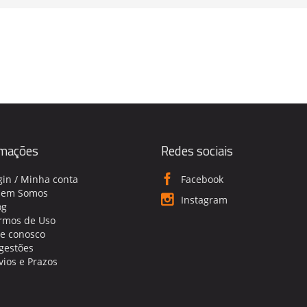
rmações
Redes sociais
gin / Minha conta
Facebook
em Somos
Instagram
og
rmos de Uso
le conosco
gestões
vios e Prazos