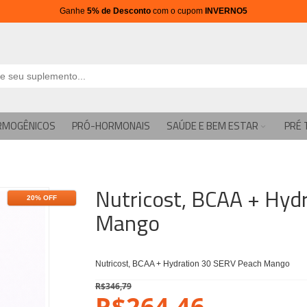
Ganhe
5% de Desconto
com o cupom
INVERNO5
RMOGÊNICOS
PRÓ-HORMONAIS
SAÚDE E BEM ESTAR
PRÉ 
Nutricost, BCAA + Hyd
20% OFF
Mango
Nutricost, BCAA + Hydration 30 SERV Peach Mango
R$346,79
R$264,46