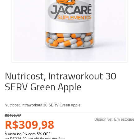
Nutricost, Intraworkout 30
SERV Green Apple
Nutricost, Intraworkout 30 SERV Green Apple
R$406,47
R$309,98
Disponível:
Em estoque
À vista no Pix com
5% OFF
ou R$326,29 em até 6x nos cartões