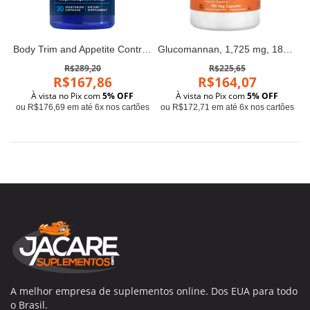
Body Trim and Appetite Control 30 vegetarian capsules Life Extension
Glucomannan, 1,725 mg, 180 Veg Capsules (575 mg Per Capsule)
R$289,20
R$225,65
R$167,86
R$164,07
À vista no Pix com
5% OFF
À vista no Pix com
5% OFF
ou R$176,69 em até 6x nos cartões
ou R$172,71 em até 6x nos cartões
A melhor empresa de suplementos online. Dos EUA para todo
o Brasil.