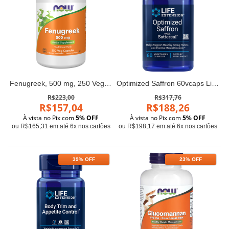
Fenugreek, 500 mg, 250 Veg Capsules Now foods
Optimized Saffron 60vcaps Life Extension
R$223,00
R$317,76
R$157,04
R$188,26
À vista no Pix com
5% OFF
À vista no Pix com
5% OFF
ou R$165,31 em até 6x nos cartões
ou R$198,17 em até 6x nos cartões
39% OFF
23% OFF