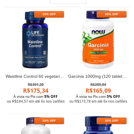
39% OFF
39% OFF
Waistline Control 60 vegetarian capsules Life Extension
Garcinia 1000mg (120 tabletes) - Now Foods
R$301,20
R$285,04
R$175,34
R$165,09
À vista no Pix com
5% OFF
À vista no Pix com
5% OFF
ou R$184,57 em até 6x nos cartões
ou R$173,78 em até 6x nos cartões
26% OFF
38% OFF