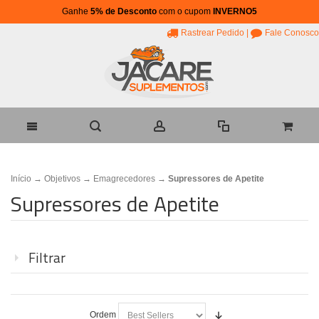
Ganhe
5% de Desconto
com o cupom
INVERNO5
Rastrear Pedido
|
Fale Conosco
Início
→
Objetivos
→
Emagrecedores
→
Supressores de Apetite
Supressores de Apetite
Filtrar
Ordem