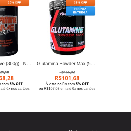
20% OFF
36% OFF
PRONTA
ENTREGA
Glutamina Drive (300g) - Nutrex
Glutamina Powder Max (500g) - Pro Size Nutrition
21,18
R$166,02
68,28
R$101,68
ix com
5% OFF
À vista no Pix com
5% OFF
até 6x nos cartões
ou R$107,03 em até 6x nos cartões