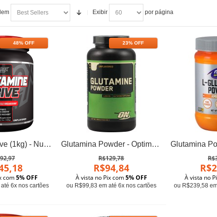
dem
Exibir
por página
48% OFF
23% OFF
Glutamine Drive (1kg) - Nutrex
Glutamina Powder - Optimum
92,97
R$129,78
R$
45,18
R$94,84
R$2
ix com
5% OFF
À vista no Pix com
5% OFF
À vista no 
até 6x nos cartões
ou R$99,83 em até 6x nos cartões
ou R$239,58 em 