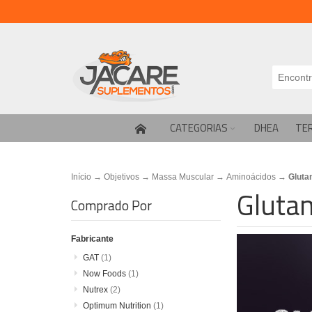
CATEGORIAS
DHEA
TE
Início
→
Objetivos
→
Massa Muscular
→
Aminoácidos
→
Gluta
Gluta
Comprado Por
Fabricante
GAT
(1)
Now Foods
(1)
Nutrex
(2)
Optimum Nutrition
(1)