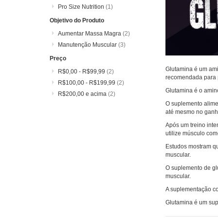
Pro Size Nutrition
(1)
Objetivo do Produto
Aumentar Massa Magra
(2)
Manutenção Muscular
(3)
Preço
Glutamina é um ami
R$0,00
-
R$99,99
(2)
recomendada para pe
R$100,00
-
R$199,99
(2)
Glutamina é o amino
R$200,00
e acima
(2)
O suplemento alime
até mesmo no ganh
Após um treino inte
utilize músculo com
Estudos mostram qu
muscular.
O suplemento de gl
muscular.
A suplementação com
Glutamina é um sup