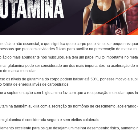
no ácido não essencial, o que significa que o corpo pode sintetizar pequenas qu
ssoas que praticam atividades físicas para auxiliar na preservação de massa mu
 ácido mais abundante nos músculos, ela tem um papel muito importante no metabo
ntar glutamina pode ser considerado um dos mais importantes na aceleração do m
o de massa muscular.
nso os níveis de glutamina do corpo podem baixar até 50%, por esse motivo a supl
o forma de energia invés de carboidratos.
e a suplementação com L-glutamina faz com que a recuperação muscular após tr
utamina também auxilia com a secreção do hormônio de crescimento, acelerando o
 glutamina é considerada segura e sem efeitos colaterais.
lemento excelente para os que desejam um melhor desempenho físico, aumento m