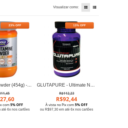
Visualizar como:
23% OFF
13% OFF
Glutamina Powder (454g) - Now Foods
GLUTAPURE - Ultimate Nutrition (200g)
311,45
R$112,23
27,60
R$92,44
Pix com
5% OFF
À vista no Pix com
5% OFF
até 6x nos cartões
ou R$97,30 em até 6x nos cartões