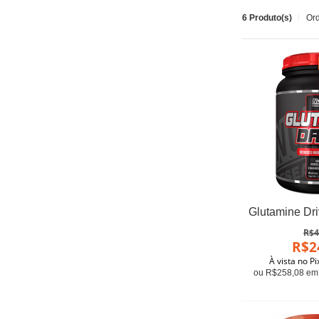
6 Produto(s)
Or
R$4
R$2
À vista no P
ou R$258,08 em 