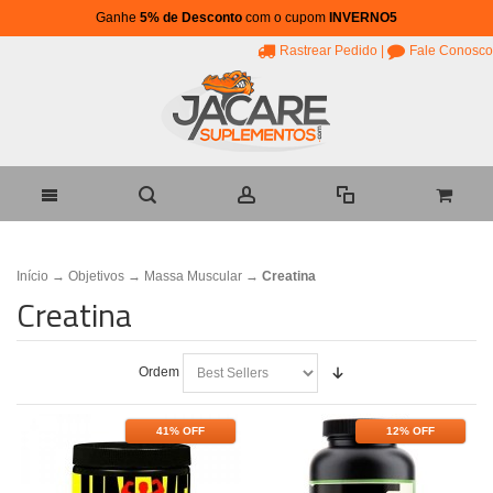
Ganhe
5% de Desconto
com o cupom
INVERNO5
Rastrear Pedido
|
Fale Conosco
Início
→
Objetivos
→
Massa Muscular
→
Creatina
Creatina
Ordem
41% OFF
12% OFF