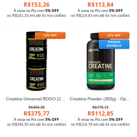
R$153,26
R$113,84
À vista no Pix com
5% OFF
À vista no Pix com
5% OFF
ou R$161,33 em até 6x nos cartões
ou R$119,83 em até 6x nos cartões
13% OFF
32% OFF
PRONTA
ENTREGA
Creatina Universal BOGO (200g+200g)
Creatina Powder (300g) - Optimum
R$456,30
R$175,13
R$375,77
R$112,85
À vista no Pix com
5% OFF
À vista no Pix com
5% OFF
ou R$395,55 em até 6x nos cartões
ou R$118,79 em até 6x nos cartões