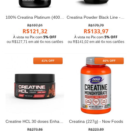
100% Creatina Platinum (400g) - Muscletech
Creatina Powder Black Line - 300g - Optimum Nutrition
R$197,01
R$179,79
R$121,32
R$133,97
À vista no Pix com
5% OFF
À vista no Pix com
5% OFF
ou R$127,71 em até 6x nos cartões
ou R$141,02 em até 6x nos cartões
41% OFF
46% OFF
Creatine HCL 30 doses Enhanced
Creatina (227g) - Now Foods
R$273,86
R$223,89