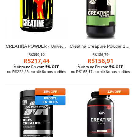
CREATINA POWDER - Universal Nutrition (200g)
Creatina Creapure Powder 150g - Optimum Nutrition
R$390,10
R$186,79
R$217,44
R$156,91
À vista no Pix com
5% OFF
À vista no Pix com
5% OFF
ou R$228,88 em até 6x nos cartões
ou R$165,17 em até 6x nos cartões
35% OFF
22% OFF
PRONTA
ENTREGA