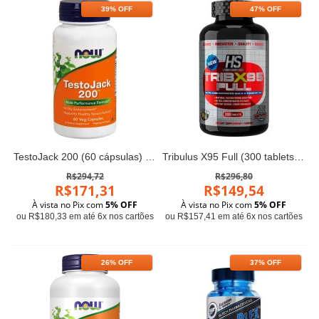
39% OFF
47% OFF
TestoJack 200 (60 cápsulas) - Now Foods
Tribulus X95 Full (300 tablets) - HS
R$294,72
R$296,80
R$171,31
R$149,54
À vista no Pix com
5% OFF
À vista no Pix com
5% OFF
ou R$180,33 em até 6x nos cartões
ou R$157,41 em até 6x nos cartões
26% OFF
37% OFF