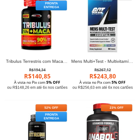
PRONTA
ENTREGA
Tribulus Terrestris com Maca (120 tabs) - Pro Size Nutrition
Mens Multi+Test - Multivitamínico com Suporte de Testosterona, 90 Comprimidos
R$194,34
R$267,12
R$140,85
R$243,80
À vista no Pix com
5% OFF
À vista no Pix com
5% OFF
ou R$148,26 em até 6x nos cartões
ou R$256,63 em até 6x nos cartões
52% OFF
23% OFF
PRONTA
ENTREGA