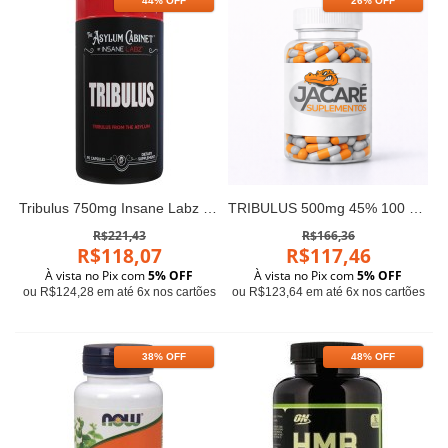
44% OFF
26% OFF
Tribulus 750mg Insane Labz 90 caps
TRIBULUS 500mg 45% 100 VCAPS Now
R$221,43
R$166,36
R$118,07
R$117,46
À vista no Pix com
5% OFF
À vista no Pix com
5% OFF
ou R$124,28 em até 6x nos cartões
ou R$123,64 em até 6x nos cartões
38% OFF
48% OFF