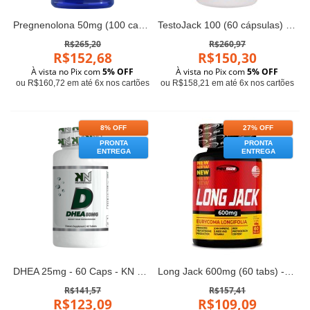
Pregnenolona 50mg (100 caps) - Life Extension
TestoJack 100 (60 cápsulas) - Now Foods
R$265,20
R$260,97
R$152,68
R$150,30
À vista no Pix com
5% OFF
À vista no Pix com
5% OFF
ou R$160,72 em até 6x nos cartões
ou R$158,21 em até 6x nos cartões
8% OFF
27% OFF
PRONTA
PRONTA
ENTREGA
ENTREGA
DHEA 25mg - 60 Caps - KN Nutrition
Long Jack 600mg (60 tabs) - Pro Size Nutrition
R$141,57
R$157,41
R$123,09
R$109,09