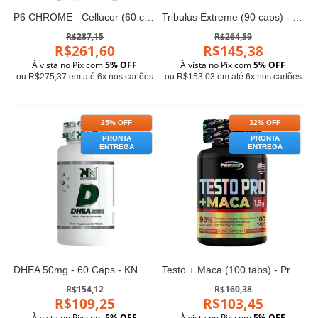
P6 CHROME - Cellucor (60 cápsulas)
Tribulus Extreme (90 caps) - Now Foods
R$287,15
R$264,59
R$261,60
R$145,38
À vista no Pix com
5% OFF
À vista no Pix com
5% OFF
ou R$275,37 em até 6x nos cartões
ou R$153,03 em até 6x nos cartões
25% OFF
32% OFF
PRONTA
PRONTA
ENTREGA
ENTREGA
DHEA 50mg - 60 Caps - KN Nutrition
Testo + Maca (100 tabs) - Pro Size Nutrition
R$154,12
R$160,38
R$109,25
R$103,45
À vista no Pix com
5% OFF
À vista no Pix com
5% OFF