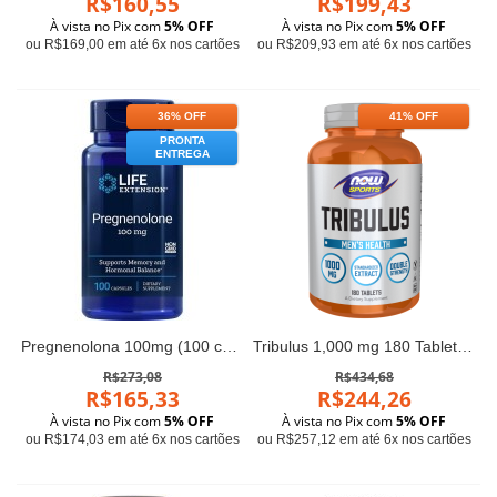
R$160,55
R$199,43
À vista no Pix com
5% OFF
À vista no Pix com
5% OFF
ou R$169,00 em até 6x nos cartões
ou R$209,93 em até 6x nos cartões
36% OFF
41% OFF
PRONTA
ENTREGA
Pregnenolona 100mg (100 caps) - Life Extension
Tribulus 1,000 mg 180 Tablets Now
R$273,08
R$434,68
R$165,33
R$244,26
À vista no Pix com
5% OFF
À vista no Pix com
5% OFF
ou R$174,03 em até 6x nos cartões
ou R$257,12 em até 6x nos cartões