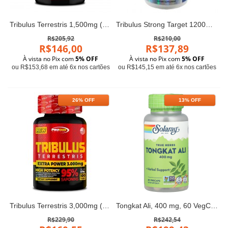
Tribulus Terrestris 1,500mg (100 tabs) - Pro Size Nutrition
Tribulus Strong Target 1200mg 95% saponin
R$205,92
R$210,00
R$146,00
R$137,89
À vista no Pix com
5% OFF
À vista no Pix com
5% OFF
ou R$153,68 em até 6x nos cartões
ou R$145,15 em até 6x nos cartões
26% OFF
13% OFF
Tribulus Terrestris 3,000mg (100 tabs) - Pro Size Nutrition
Tongkat Ali, 400 mg, 60 VegCaps Solaray
R$229,90
R$242,54