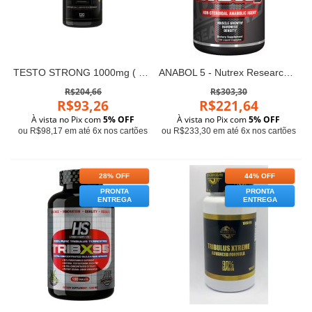
TESTO STRONG 1000mg ( Tribulus com Maca 120 caps)
ANABOL 5 - Nutrex Research (120 cápsulas)
R$204,66
R$303,30
R$93,26
R$221,64
À vista no Pix com
5% OFF
À vista no Pix com
5% OFF
ou R$98,17 em até 6x nos cartões
ou R$233,30 em até 6x nos cartões
28% OFF
44% OFF
PRONTA
PRONTA
ENTREGA
ENTREGA