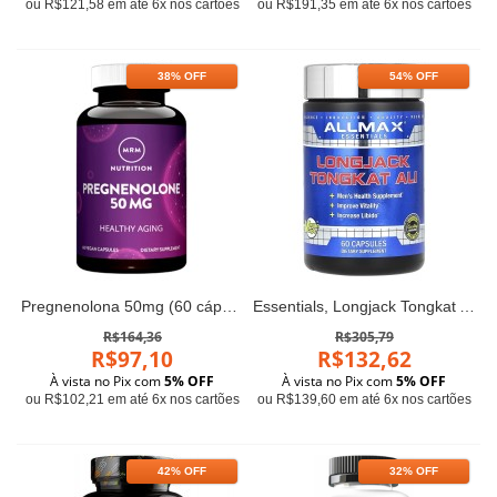
ou R$121,58 em até 6x nos cartões
ou R$191,35 em até 6x nos cartões
38% OFF
54% OFF
Pregnenolona 50mg (60 cápsulas) - MRM
Essentials, Longjack Tongkat Ali, 60 Capsules ALLMAX
R$164,36
R$305,79
R$97,10
R$132,62
À vista no Pix com
5% OFF
À vista no Pix com
5% OFF
ou R$102,21 em até 6x nos cartões
ou R$139,60 em até 6x nos cartões
42% OFF
32% OFF