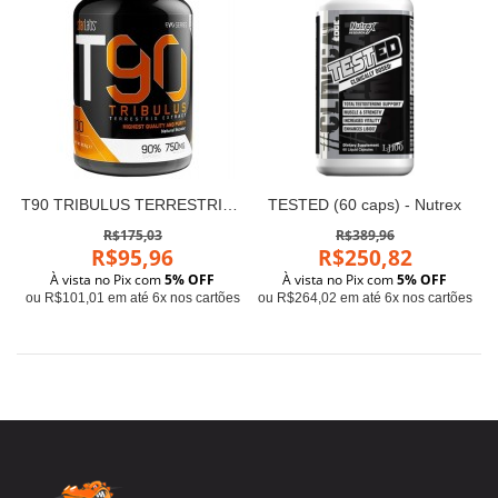
T90 TRIBULUS TERRESTRIS - Starlabs (100 cápsulas )
TESTED (60 caps) - Nutrex
R$175,03
R$389,96
R$95,96
R$250,82
À vista no Pix com
5% OFF
À vista no Pix com
5% OFF
ou R$101,01 em até 6x nos cartões
ou R$264,02 em até 6x nos cartões