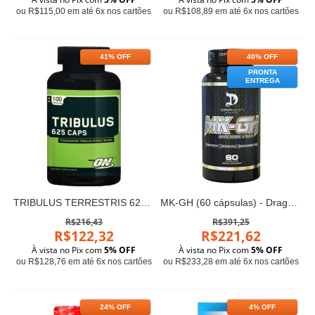
ou R$115,00 em até 6x nos cartões
ou R$108,89 em até 6x nos cartões
41% OFF
40% OFF
PRONTA
ENTREGA
TRIBULUS TERRESTRIS 625mg - Optimum Nutrition (100 cápsulas)
MK-GH (60 cápsulas) - Dragon Pharma
R$216,43
R$391,25
R$122,32
R$221,62
À vista no Pix com
5% OFF
À vista no Pix com
5% OFF
ou R$128,76 em até 6x nos cartões
ou R$233,28 em até 6x nos cartões
24% OFF
4% OFF