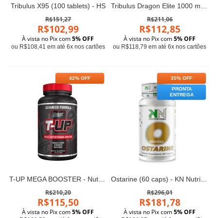
Tribulus X95 (100 tablets) - HS
Tribulus Dragon Elite 1000 mg com 90 % saponin
R$151,27
R$211,06
R$102,99
R$112,85
À vista no Pix com
5% OFF
À vista no Pix com
5% OFF
ou R$108,41 em até 6x nos cartões
ou R$118,79 em até 6x nos cartões
42% OFF
35% OFF
PRONTA
ENTREGA
T-UP MEGA BOOSTER - Nutrex (60 cápsulas)
Ostarine (60 caps) - KN Nutrition
R$210,20
R$296,01
R$115,50
R$181,78
À vista no Pix com
5% OFF
À vista no Pix com
5% OFF