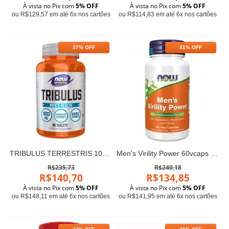
À vista no Pix com
5% OFF
À vista no Pix com
5% OFF
ou R$129,57 em até 6x nos cartões
ou R$114,83 em até 6x nos cartões
37% OFF
41% OFF
TRIBULUS TERRESTRIS 1000mg - Now Foods (90 cápsulas)
Men's Virility Power 60vcaps NOW Foods
R$235,73
R$240,18
R$140,70
R$134,85
À vista no Pix com
5% OFF
À vista no Pix com
5% OFF
ou R$148,11 em até 6x nos cartões
ou R$141,95 em até 6x nos cartões