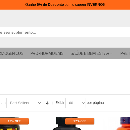
Ganhe
5% de Desconto
com o cupom
INVERNO5
RMOGÊNICOS
PRÓ-HORMONAIS
SAÚDE E BEM ESTAR
PRÉ 
dem
Exibir
por página
13% OFF
17% OFF