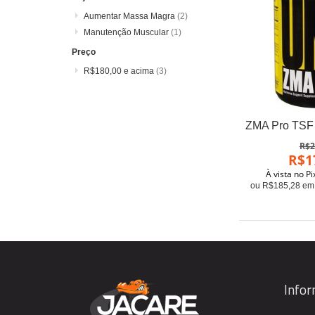
Aumentar Massa Magra
(2)
Manutenção Muscular
(1)
Preço
R$180,00
e acima
(3)
R$2
R$1
À vista no P
ou R$185,28 em 
Info