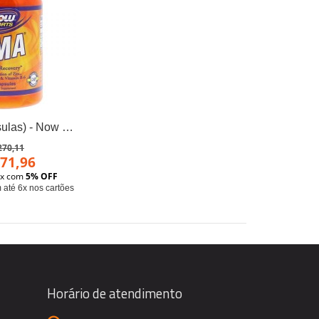
ZMA (90 cápsulas) - Now Foods
270,11
71,96
Pix com
5% OFF
até 6x nos cartões
Horário de atendimento