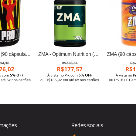
ZMA Pro TSF (90 cápsulas) - Universal
ZMA - Optimum Nutrition (90 cápsulas)
14,16
R$226,51
R$
76,02
R$177,57
R$1
ix com
5% OFF
À vista no Pix com
5% OFF
À vista no 
até 6x nos cartões
ou R$186,92 em até 6x nos cartões
ou R$181,01 em 
rmações
Redes sociais