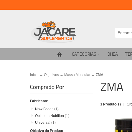
CATEGORIAS
DHEA
TE
Início
→
Objetivos
→
Massa Muscular
→
ZMA
ZMA
Comprado Por
Fabricante
3 Produto(s)
Or
Now Foods
(1)
Optimum Nutrition
(1)
Universal
(1)
Objetivo do Produto