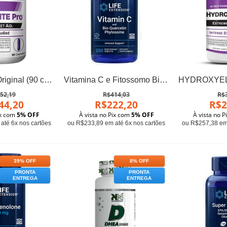
Oxyelite Pro Original (90 cápsulas) - USPLabs
Vitamina C e Fitossomo Bio-Quercetina (250 tabletes) - Life Extension
52,19
R$414,03
R$
44,20
R$222,20
R$2
ix com
5% OFF
À vista no Pix com
5% OFF
À vista no 
até 6x nos cartões
ou R$233,89 em até 6x nos cartões
ou R$257,38 em 
39% OFF
8% OFF
PRONTA
PRONTA
ENTREGA
ENTREGA