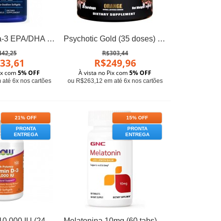
Super Omega-3 EPA/DHA (240 softgels) - Life Extension
Psychotic Gold (35 doses) - Insane Labz
442,25
R$303,44
33,61
R$249,96
Pix com
5% OFF
À vista no Pix com
5% OFF
até 6x nos cartões
ou R$263,12 em até 6x nos cartões
21% OFF
15% OFF
PRONTA
PRONTA
ENTREGA
ENTREGA
Vitamina D3 10.000 IU (240 softgels) - Now Foods
Melatonina 10mg (60 tabs) - GNC