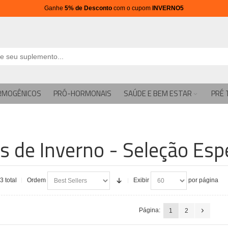
Ganhe
5% de Desconto
com o cupom
INVERNO5
RMOGÊNICOS
PRÓ-HORMONAIS
SAÚDE E BEM ESTAR
PRÉ 
s de Inverno - Seleção Esp
3 total
Ordem
Exibir
por página
Página:
1
2