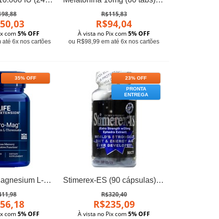
198,88
R$115,83
50,03
R$94,04
Pix com
5% OFF
À vista no Pix com
5% OFF
até 6x nos cartões
ou R$98,99 em até 6x nos cartões
35% OFF
23% OFF
PRONTA
ENTREGA
Neuro-Mag Magnesium L-Threonate (90 cápsulas) - Life Extension
Stimerex-ES (90 cápsulas) - Hi-Tech Pharma
411,98
R$320,40
56,18
R$235,09
Pix com
5% OFF
À vista no Pix com
5% OFF