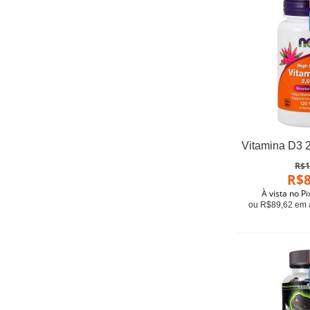
R$1
R$8
À vista no P
ou R$89,62 em a