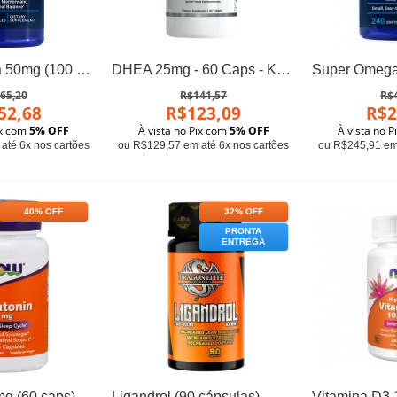
Pregnenolona 50mg (100 caps) - Life Extension
DHEA 25mg - 60 Caps - KN Nutrition
65,20
R$141,57
R$
52,68
R$123,09
R$2
ix com
5% OFF
À vista no Pix com
5% OFF
À vista no 
até 6x nos cartões
ou R$129,57 em até 6x nos cartões
ou R$245,91 em 
40% OFF
32% OFF
PRONTA
ENTREGA
Melatonina 3mg (60 caps) - Now Foods
Ligandrol (90 cápsulas) - Dragon Elite