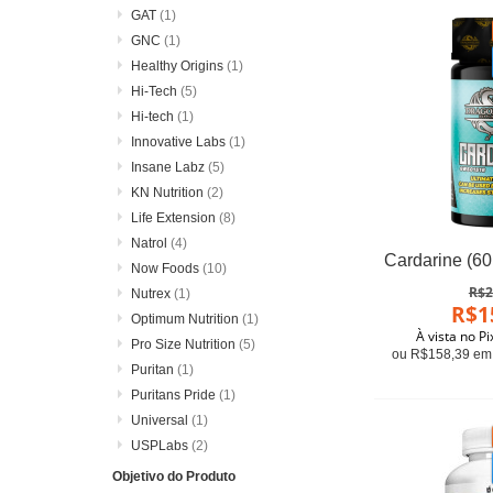
GAT
(1)
GNC
(1)
Healthy Origins
(1)
Hi-Tech
(5)
Hi-tech
(1)
Innovative Labs
(1)
Insane Labz
(5)
KN Nutrition
(2)
Life Extension
(8)
Natrol
(4)
Now Foods
(10)
R$2
Nutrex
(1)
R$1
Optimum Nutrition
(1)
À vista no P
Pro Size Nutrition
(5)
ou R$158,39 em 
Puritan
(1)
Puritans Pride
(1)
Universal
(1)
USPLabs
(2)
Objetivo do Produto