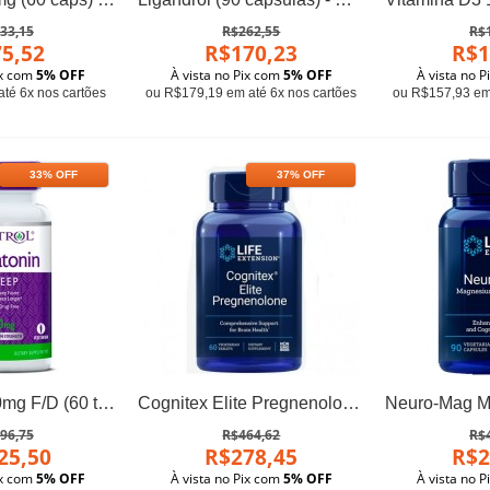
33,15
R$262,55
R$
5,52
R$170,23
R$1
ix com
5% OFF
À vista no Pix com
5% OFF
À vista no 
té 6x nos cartões
ou R$179,19 em até 6x nos cartões
ou R$157,93 em 
33% OFF
37% OFF
Melatonina 10mg F/D (60 tabletes) - Natrol
Cognitex Elite Pregnenolone (60 tabletes) - Life Extension
96,75
R$464,62
R$
25,50
R$278,45
R$2
ix com
5% OFF
À vista no Pix com
5% OFF
À vista no 