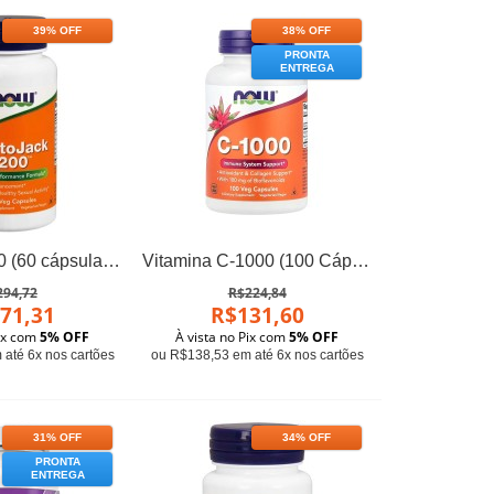
39% OFF
38% OFF
PRONTA
ENTREGA
TestoJack 200 (60 cápsulas) - Now Foods
Vitamina C-1000 (100 Cápsulas) - Now Foods
294,72
R$224,84
71,31
R$131,60
Pix com
5% OFF
À vista no Pix com
5% OFF
até 6x nos cartões
ou R$138,53 em até 6x nos cartões
31% OFF
34% OFF
PRONTA
ENTREGA