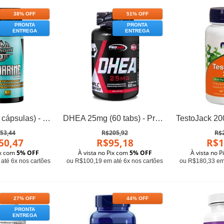
38% OFF
51% OFF
PRONTA
PRONTA
ENTREGA
ENTREGA
Cardarine (60 cápsulas) - Dragon Elite
DHEA 25mg (60 tabs) - Pro Size Nutrition
53,44
R$205,92
R$
50,47
R$95,18
R$1
ix com
5% OFF
À vista no Pix com
5% OFF
À vista no 
até 6x nos cartões
ou R$100,19 em até 6x nos cartões
ou R$180,33 em 
27% OFF
44% OFF
PRONTA
ENTREGA