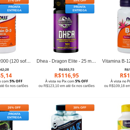
37% OFF
59% OFF
PRONTA
PRONTA
ENTREGA
ENTREGA
Vitamina D3 2000 (120 softgels) - Now Foods
Dhea - Dragon Elite - 25 mg 100 Cap
42,28
R$303,73
R$
5,14
R$116,95
R$1
ix com
5% OFF
À vista no Pix com
5% OFF
À vista no 
té 6x nos cartões
ou R$123,10 em até 6x nos cartões
ou R$109,18 em 
26% OFF
38% OFF
PRONTA
ENTREGA