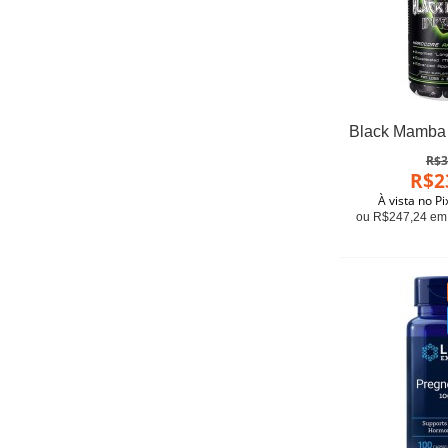
R$3
R$2
À vista no P
ou R$247,24 em 