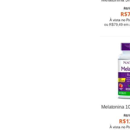
R$1
R$7
À vista no P
ou R$79,49 em a
R$1
R$1
À vista no P