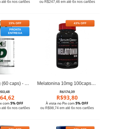
até 6x nos cartões
ou R$247,46 em até 6x nos cartões
15% OFF
43% OFF
PRONTA
ENTREGA
DHEA 100mg (60 caps) - KN Nutrition
Melatonina 10mg 100caps Insane Labz
203,48
R$174,39
64,62
R$93,80
Pix com
5% OFF
À vista no Pix com
5% OFF
até 6x nos cartões
ou R$98,74 em até 6x nos cartões