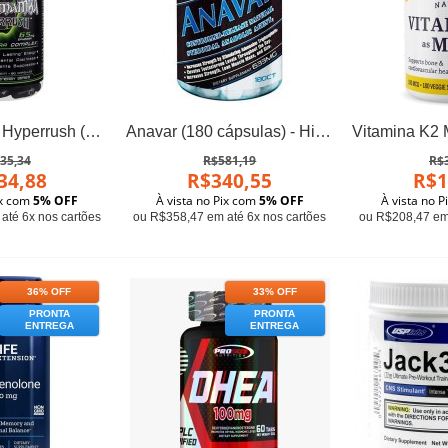
Black Mamba Hyperrush (90 cápsulas) - Innovative Labs
Anavar (180 cápsulas) - Hi-Tech Pharma
35,34
R$581,19
R$
34,88
R$340,55
R$1
ix com
5% OFF
À vista no Pix com
5% OFF
À vista no 
até 6x nos cartões
ou R$358,47 em até 6x nos cartões
ou R$208,47 em 
36% OFF
33% OFF
PRONTA
PRONTA
ENTREGA
ENTREGA