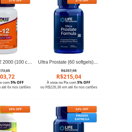
37% OFF
37% OFF
Vitamina B-12 2000 (100 comprimidos) - Now Foods
Ultra Prostate (60 softgels) - Life Extension
173,65
R$357,98
03,72
R$215,04
Pix com
5% OFF
À vista no Pix com
5% OFF
até 6x nos cartões
ou R$226,36 em até 6x nos cartões
39% OFF
34% OFF
PRONTA
ENTREGA