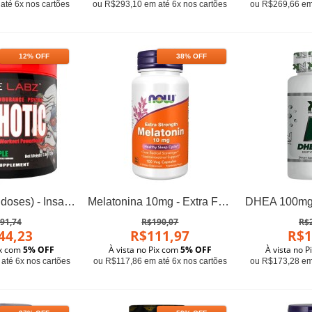
até 6x nos cartões
ou R$293,10 em até 6x nos cartões
ou R$269,66 em 
12% OFF
38% OFF
Psychotic (35 doses) - Insane Labz
Melatonina 10mg - Extra Forte - Now Foods
91,74
R$190,07
R$
44,23
R$111,97
R$1
ix com
5% OFF
À vista no Pix com
5% OFF
À vista no 
até 6x nos cartões
ou R$117,86 em até 6x nos cartões
ou R$173,28 em 