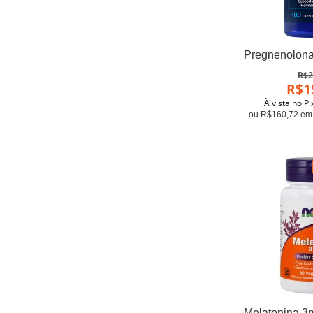
R$2
R$1
À vista no P
ou R$160,72 em 