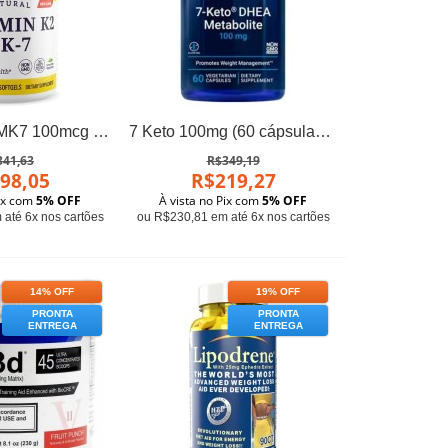
Vitamina K2 MK7 100mcg (180 softgels) - Healthy Origins
7 Keto 100mg (60 cápsulas) Life Extension
341,63
R$349,19
98,05
R$219,27
Pix com
5% OFF
À vista no Pix com
5% OFF
até 6x nos cartões
ou R$230,81 em até 6x nos cartões
14% OFF
19% OFF
PRONTA
PRONTA
ENTREGA
ENTREGA