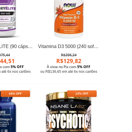
HYDROXYELITE (90 cápsulas) - Hi-Tech Pharma
Vitamina D3 5000 (240 softgels) - Now Foods
375,44
R$206,24
44,51
R$129,82
Pix com
5% OFF
À vista no Pix com
5% OFF
até 6x nos cartões
ou R$136,65 em até 6x nos cartões
44% OFF
13% OFF