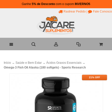
Ganhe
5% de Desconto
com o cupom
INVERNO5
Rastrear Pedido
|
Fale Conosco
Início
→
Saúde e Bem Estar
→
Ácidos Graxos Essenciais
→
Omega-3 Fish Oil Alaska (180 softgels) - Sports Research
21% OFF