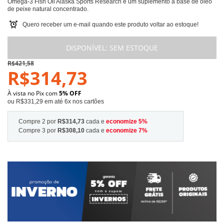
Omega-3 Fish Oil Alaska Sports Research é um suplemento à base de óleo
de peixe natural concentrado.
Quero receber um e-mail quando este produto voltar ao estoque!
DISPONÍVEL:
SEM ESTOQUE
R$421,58
R$314,73
À vista no Pix com
5% OFF
ou R$331,29 em até 6x nos cartões
Compre 2 por
R$314,73
cada e
economize
5
%
Compre 3 por
R$308,10
cada e
economize
7
%