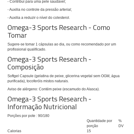
- Contribui para uma pele saudável;
- Auxilia no controle da pressão arterial;
- Auxilia a reduzir o nível do colesterol.
Omega-3 Sports Research - Como
Tomar
Sugere-se tomar 1 cápsulas ao dia, ou como recomendado por um
profissional qualificado.
Omega-3 Sports Research -
Composição
Softgel Capsule (gelatina de peixe, glicerina vegetal sem OGM, água
purificada), tocoferóis mistos naturais.
Aviso de alérgeno: Contém peixe (escamudo do Alasca).
Omega-3 Sports Research -
Informação Nutricional
Porções por
pote
:
90/180
Quantidade por
%
porção
DV
Calorias
15