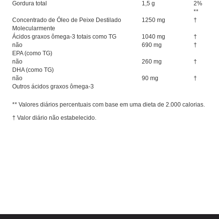
Gordura total
1,5 g
2%
**
Concentrado de Óleo de Peixe Destilado
1250 mg
†
Molecularmente
Ácidos graxos ômega-3 totais como TG
1040 mg
†
não
690 mg
†
EPA (como TG)
não
260 mg
†
DHA (como TG)
não
90 mg
†
Outros ácidos graxos ômega-3
** Valores diários percentuais com base em uma dieta de 2.000 calorias.
† Valor diário não estabelecido.