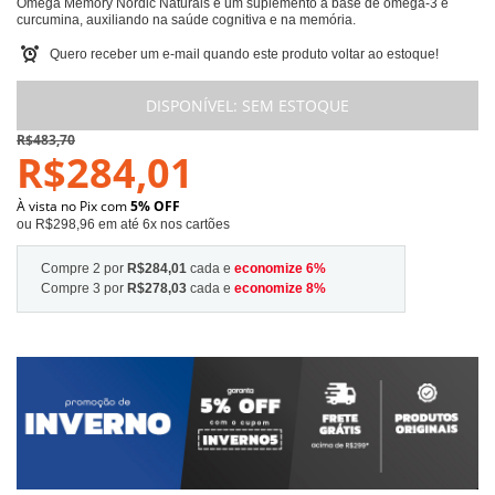
Omega Memory Nordic Naturals é um suplemento à base de ômega-3 e
curcumina, auxiliando na saúde cognitiva e na memória.
Quero receber um e-mail quando este produto voltar ao estoque!
DISPONÍVEL:
SEM ESTOQUE
R$483,70
R$284,01
À vista no Pix com
5% OFF
ou R$298,96 em até 6x nos cartões
Compre 2 por
R$284,01
cada e
economize
6
%
Compre 3 por
R$278,03
cada e
economize
8
%