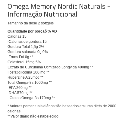
Omega Memory Nordic Naturals -
Informação Nutricional
Tamanho da dose 2 softgels
Quantidade por porçaõ % VD
Calorias 15
-Calorias de gordura 15
Gordura Total 1,5g 2%
Gordura saturada 0g 0%
-Trans Fat 0g **
Colesterol 15mg 5%
Extrato de Curcumina Otimizado Longvida 400mg **
Fosfatidilcolina 100 mg **
Huperzine A 25mcg **
Total Omega-3s 1000mg **
-EPA 260mg **
-DHA 570mg **
- Outros Omega-3s 170mg **
* Valores percentuais diários são baseados em uma dieta de 2000
calorias.
**Valor diário não estabelecido.