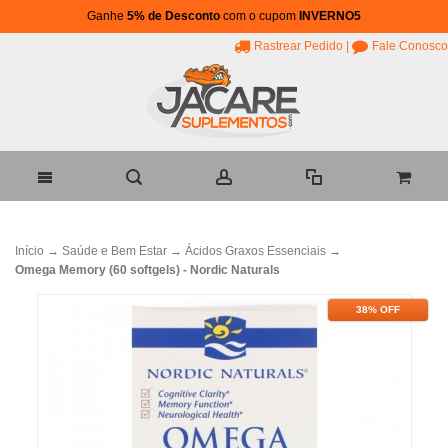
Ganhe
5% de Desconto
com o cupom
INVERNO5
Rastrear Pedido
|
Fale Conosco
Início
→
Saúde e Bem Estar
→
Ácidos Graxos Essenciais
→
Omega Memory (60 softgels) - Nordic Naturals
38% OFF