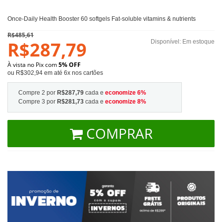
Once-Daily Health Booster 60 softgels Fat-soluble vitamins & nutrients
R$485,61
R$287,79
Disponível:
Em estoque
À vista no Pix com
5% OFF
ou R$302,94 em até 6x nos cartões
Compre 2 por
R$287,79
cada e
economize
6
%
Compre 3 por
R$281,73
cada e
economize
8
%
COMPRAR