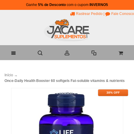
Ganhe
5% de Desconto
com o cupom
INVERNO5
Rastrear Pedido
|
Fale Conosco
Início
→
Once-Daily Health Booster 60 softgels Fat-soluble vitamins & nutrients
38% OFF