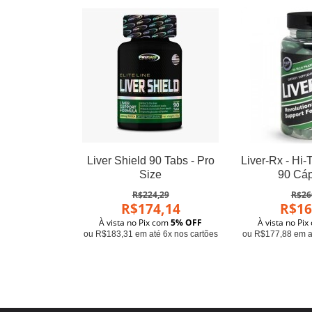
Liver Shield 90 Tabs - Pro
Liver-Rx - Hi-
Size
90 Cá
R$224,29
R$26
R$174,14
R$16
À vista no Pix com
5% OFF
À vista no Pi
ou R$183,31 em até 6x nos cartões
ou R$177,88 em at