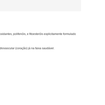
idantes, polifenóis, e fitoesteróis explicitamente formulado
diovascular (coração) já na faixa saudável.