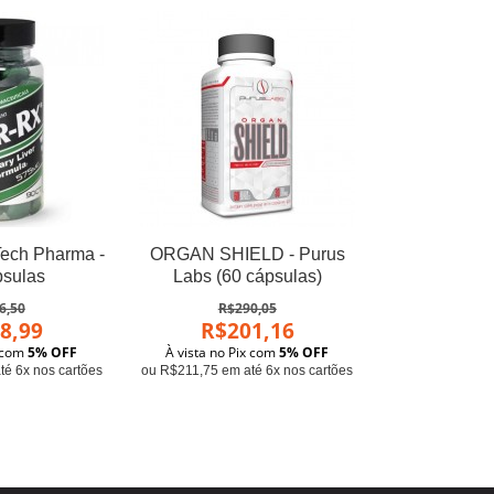
Tech Pharma -
ORGAN SHIELD - Purus
psulas
Labs (60 cápsulas)
6,50
R$290,05
8,99
R$201,16
x com
5% OFF
À vista no Pix com
5% OFF
é 6x nos cartões
ou R$211,75 em até 6x nos cartões