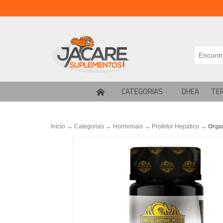
CATEGORIAS
DHEA
TE
Início
→
Categorias
→
Hormonais
→
Protetor Hepático
→
Organ