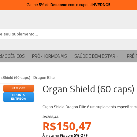
Ganhe
5% de Desconto
com o cupom
INVERNO5
RMOGÊNICOS
PRÓ-HORMONAIS
SAÚDE E BEM ESTAR
PRÉ 
 Shield (60 caps) - Dragon Elite
Organ Shield (60 caps) 
41% OFF
PRONTA
ENTREGA
Organ Shield Dragon Elite é um suplemento especificam
R$266,41
R$150,47
À vista no Pix com
5% OFF