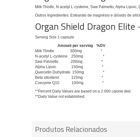
Milk Thistle, N-acetyl L-cysteine, Saw Palmetto, Alpha Lipoic
Outros Ingredientes: Estearato de magnésio e dióxido de silíci
Organ Shield Dragon Elite 
Serving Size 1 capsule
Amount per serving %DV
Milk Thistle 300mg *
N-acetyl L-cysteine 250mg *
Saw Palmetto 200mg *
Alpha Lipoic 150mg *
Quercetin Duhydrate 150mg *
Beta sitosterol 115mg *
Coezyme Q10 100mg *
**Percent Daily Values are based on a 2.000 calorie diet.
**Daily Value not established.
Produtos Relacionados