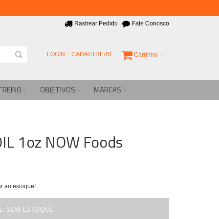
Rastrear Pedido
|
Fale Conosco
LOGIN
CADASTRE-SE
Carrinho
TREINO
OBJETIVOS
MARCAS
IL 1oz NOW Foods
r ao estoque!
L:
SEM ESTOQUE