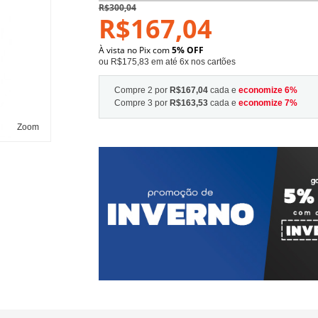
R$300,04
R$167,04
À vista no Pix com
5% OFF
ou R$175,83 em até 6x nos cartões
Compre 2 por
R$167,04
cada e
economize
6
%
Compre 3 por
R$163,53
cada e
economize
7
%
Zoom