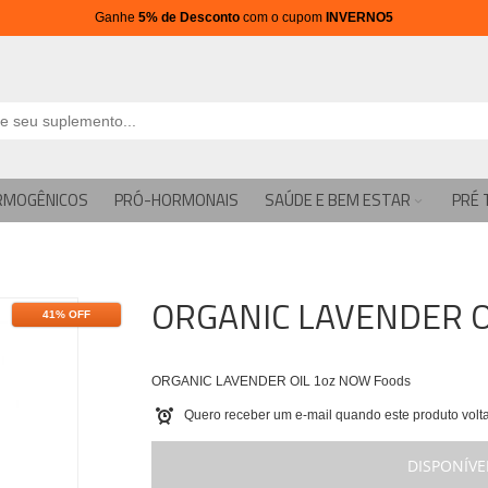
Ganhe
5% de Desconto
com o cupom
INVERNO5
RMOGÊNICOS
PRÓ-HORMONAIS
SAÚDE E BEM ESTAR
PRÉ 
ORGANIC LAVENDER O
41% OFF
ORGANIC LAVENDER OIL 1oz NOW Foods
Quero receber um e-mail quando este produto volta
DISPONÍVE