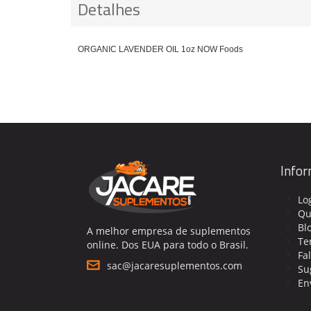
Detalhes
ORGANIC LAVENDER OIL 1oz NOW Foods
Info
Lo
Qu
Bl
A melhor empresa de suplementos
Te
online. Dos EUA para todo o Brasil.
Fa
sac@jacaresuplementos.com
Su
En