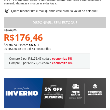
aumento da massa muscular e da força.
Quero receber um e-mail quando este produto voltar ao estoque!
DISPONÍVEL:
SEM ESTOQUE
R$642,21
R$176,46
À vista no Pix com
5% OFF
ou R$185,75 em até 6x nos cartões
Compre 2 por
R$176,47
cada e
economize
5
%
Compre 3 por
R$172,75
cada e
economize
8
%