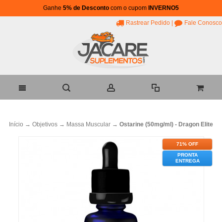
Ganhe
5% de Desconto
com o cupom
INVERNO5
Rastrear Pedido
|
Fale Conosco
Início
→
Objetivos
→
Massa Muscular
→
Ostarine (50mg/ml) - Dragon Elite
71% OFF
PRONTA
ENTREGA