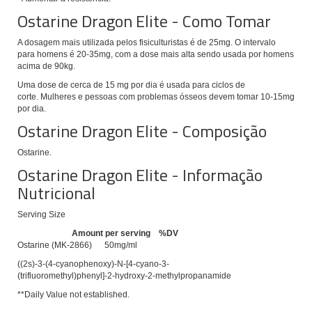
Ostarine Dragon Elite - Como Tomar
A dosagem mais utilizada pelos fisiculturistas é de 25mg.
O intervalo
para homens é 20-35mg, com a dose mais alta sendo usada por homens
acima de 90kg.
Uma dose de cerca de 15 mg por dia é usada para ciclos de
corte.
Mulheres e pessoas com problemas ósseos devem tomar 10-15mg
por dia.
Ostarine Dragon Elite - Composição
Ostarine.
Ostarine Dragon Elite - Informação
Nutricional
Serving Size
Amount per serving %DV
Ostarine (MK-2866) 50mg/ml
((2s)-3-(4-cyanophenoxy)-N-[4-cyano-3-
(trifluoromethyl)phenyl]-2-hydroxy-2-methylpropanamide
**Daily Value not established.