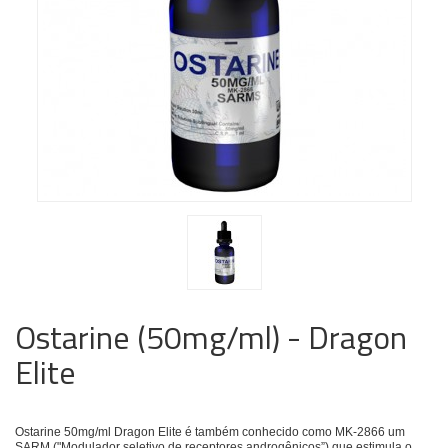
Ostarine (50mg/ml) - Dragon
Elite
Ostarine 50mg/ml Dragon Elite é também conhecido como MK-2866 um
SARM ("Modulador seletivo de receptores androgênicos”) que estimula o