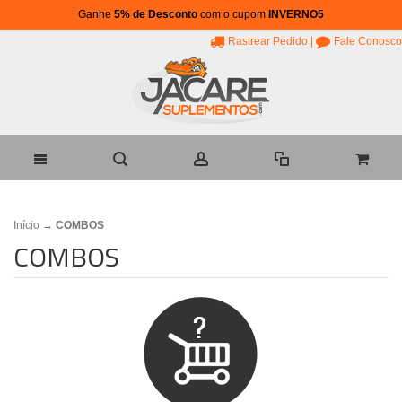
Ganhe
5% de Desconto
com o cupom
INVERNO5
Rastrear Pedido
|
Fale Conosco
Início
→
COMBOS
COMBOS