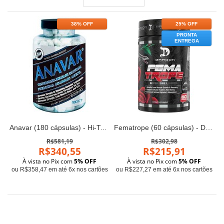
38% OFF
25% OFF
PRONTA
ENTREGA
Anavar (180 cápsulas) - Hi-Tech Pharma
Fematrope (60 cápsulas) - Dragon Pharma
R$581,19
R$302,98
R$340,55
R$215,91
À vista no Pix com
5% OFF
À vista no Pix com
5% OFF
ou R$358,47 em até 6x nos cartões
ou R$227,27 em até 6x nos cartões