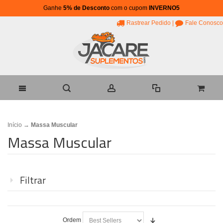
Ganhe
5% de Desconto
com o cupom
INVERNO5
Rastrear Pedido
|
Fale Conosco
Início
→
Massa Muscular
Massa Muscular
Filtrar
Ordem