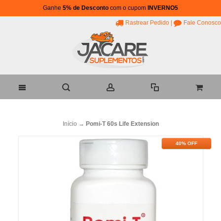
Ganhe
5% de Desconto
com o cupom
INVERNO5
Rastrear Pedido
|
Fale Conosco
Início
→
Pomi-T 60s Life Extension
40% OFF