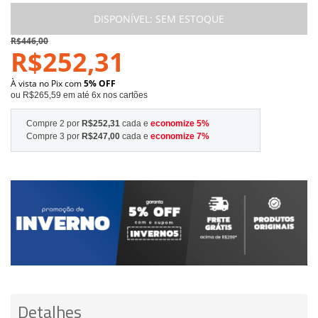
DISPONÍVEL:
SEM ESTOQUE
R$446,00
R$252,31
À vista no Pix com
5% OFF
ou R$265,59 em até 6x nos cartões
Compre 2 por
R$252,31
cada e
economize
5
%
Compre 3 por
R$247,00
cada e
economize
7
%
Detalhes