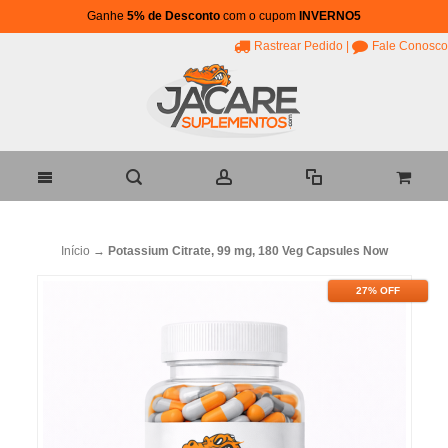
Ganhe
5% de Desconto
com o cupom
INVERNO5
Rastrear Pedido
|
Fale Conosco
Início
→
Potassium Citrate, 99 mg, 180 Veg Capsules Now
27% OFF