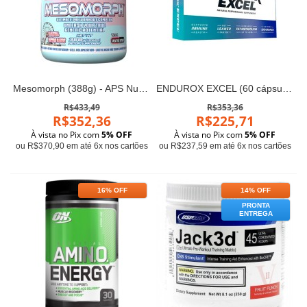
Mesomorph (388g) - APS Nutrition
ENDUROX EXCEL (60 cápsulas) - Pacific Health
R$433,49
R$353,36
R$352,36
R$225,71
À vista no Pix com
5% OFF
À vista no Pix com
5% OFF
ou R$370,90 em até 6x nos cartões
ou R$237,59 em até 6x nos cartões
16% OFF
14% OFF
PRONTA
ENTREGA