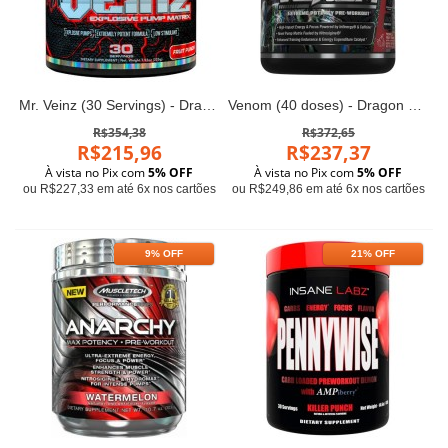
Mr. Veinz (30 Servings) - Dragon Pharma
Venom (40 doses) - Dragon Pharma
R$354,38
R$372,65
R$215,96
R$237,37
À vista no Pix com
5% OFF
À vista no Pix com
5% OFF
ou R$227,33 em até 6x nos cartões
ou R$249,86 em até 6x nos cartões
9% OFF
21% OFF