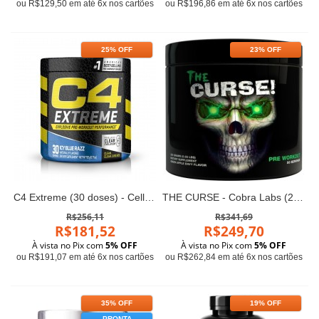
ou R$129,50 em até 6x nos cartões
ou R$196,86 em até 6x nos cartões
25% OFF
23% OFF
C4 Extreme (30 doses) - Cellucor
THE CURSE - Cobra Labs (250g)
R$256,11
R$341,69
R$181,52
R$249,70
À vista no Pix com
5% OFF
À vista no Pix com
5% OFF
ou R$191,07 em até 6x nos cartões
ou R$262,84 em até 6x nos cartões
35% OFF
19% OFF
PRONTA