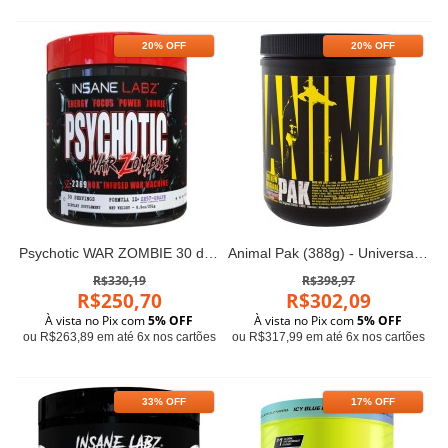
20% OFF
20% OFF
Psychotic WAR ZOMBIE 30 doses
Animal Pak (388g) - Universal Nutrition
R$330,19
R$398,97
R$250,70
R$302,09
À vista no Pix com
5% OFF
À vista no Pix com
5% OFF
ou R$263,89 em até 6x nos cartões
ou R$317,99 em até 6x nos cartões
33% OFF
17% OFF