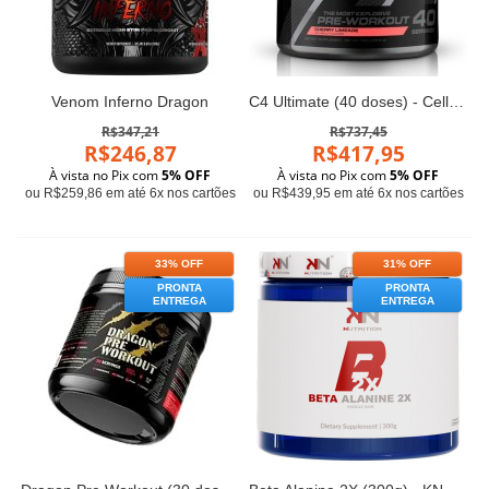
Venom Inferno Dragon
C4 Ultimate (40 doses) - Cellucor
R$347,21
R$737,45
R$246,87
R$417,95
À vista no Pix com
5% OFF
À vista no Pix com
5% OFF
ou R$259,86 em até 6x nos cartões
ou R$439,95 em até 6x nos cartões
33% OFF
31% OFF
PRONTA
PRONTA
ENTREGA
ENTREGA