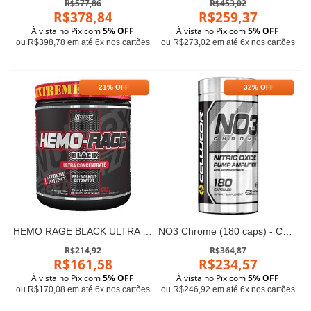
R$577,86
R$453,02
R$378,84
R$259,37
À vista no Pix com
5% OFF
À vista no Pix com
5% OFF
ou R$398,78 em até 6x nos cartões
ou R$273,02 em até 6x nos cartões
21% OFF
32% OFF
HEMO RAGE BLACK ULTRA CONCENTRADO - Nutrex (30 doses)
NO3 Chrome (180 caps) - Cellucor
R$214,92
R$364,87
R$161,58
R$234,57
À vista no Pix com
5% OFF
À vista no Pix com
5% OFF
ou R$170,08 em até 6x nos cartões
ou R$246,92 em até 6x nos cartões