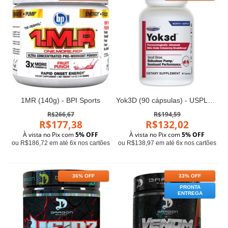
1MR (140g) - BPI Sports
Yok3D (90 cápsulas) - USPLabs
R$266,67
R$194,59
R$177,38
R$132,02
À vista no Pix com
5% OFF
À vista no Pix com
5% OFF
ou R$186,72 em até 6x nos cartões
ou R$138,97 em até 6x nos cartões
36% OFF
33% OFF
PRONTA
ENTREGA