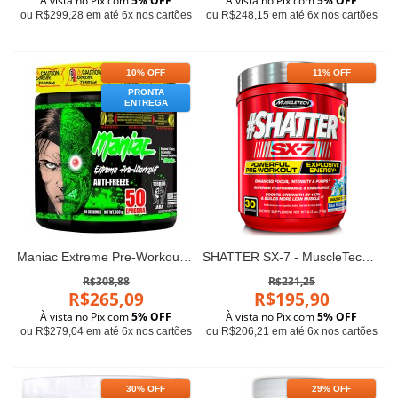
À vista no Pix com
5% OFF
À vista no Pix com
5% OFF
ou R$299,28 em até 6x nos cartões
ou R$248,15 em até 6x nos cartões
10% OFF
11% OFF
PRONTA
ENTREGA
Maniac Extreme Pre-Workout (300g) - Terror Labz
SHATTER SX-7 - MuscleTech (30 servings)
R$308,88
R$231,25
R$265,09
R$195,90
À vista no Pix com
5% OFF
À vista no Pix com
5% OFF
ou R$279,04 em até 6x nos cartões
ou R$206,21 em até 6x nos cartões
30% OFF
29% OFF