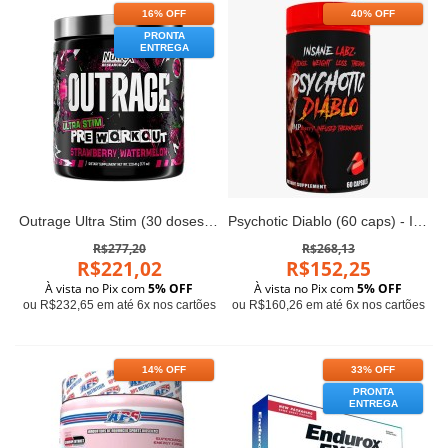
16% OFF
40% OFF
PRONTA
ENTREGA
Outrage Ultra Stim (30 doses) - Nutrex
Psychotic Diablo (60 caps) - Insane Labz
R$277,20
R$268,13
R$221,02
R$152,25
À vista no Pix com
5% OFF
À vista no Pix com
5% OFF
ou R$232,65 em até 6x nos cartões
ou R$160,26 em até 6x nos cartões
14% OFF
33% OFF
PRONTA
ENTREGA