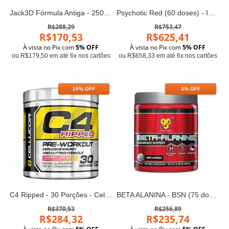
Jack3D Fórmula Antiga - 250g - USP Labs
Psychotic Red (60 doses) - Insane Labz
R$288,29
R$753,47
R$170,53
R$625,41
À vista no Pix com
5% OFF
À vista no Pix com
5% OFF
ou R$179,50 em até 6x nos cartões
ou R$658,33 em até 6x nos cartões
19% OFF
3% OFF
C4 Ripped - 30 Porções - Cellucor
BETA ALANINA - BSN (75 doses)
R$370,53
R$256,89
R$284,32
R$235,74