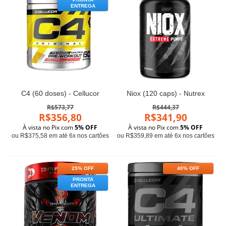
ENTREGA
C4 (60 doses) - Cellucor
Niox (120 caps) - Nutrex
R$573,77
R$444,37
R$356,80
R$341,90
À vista no Pix com
5% OFF
À vista no Pix com
5% OFF
ou R$375,58 em até 6x nos cartões
ou R$359,89 em até 6x nos cartões
25% OFF
40% OFF
PRONTA
ENTREGA