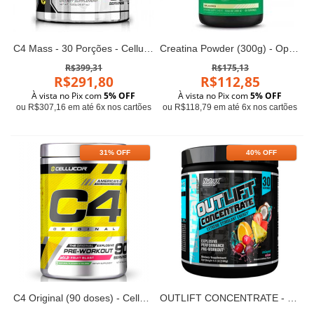
C4 Mass - 30 Porções - Cellucor
Creatina Powder (300g) - Optimum
R$399,31
R$175,13
R$291,80
R$112,85
À vista no Pix com
5% OFF
À vista no Pix com
5% OFF
ou R$307,16 em até 6x nos cartões
ou R$118,79 em até 6x nos cartões
31% OFF
40% OFF
C4 Original (90 doses) - Cellucor
OUTLIFT CONCENTRATE - Nutrex (183g)