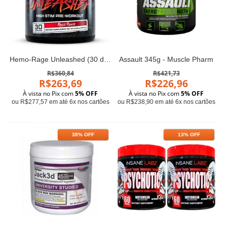
Hemo-Rage Unleashed (30 doses) - Nutrex
Assault 345g - Muscle Pharm
R$360,84
R$421,73
R$263,69
R$226,96
À vista no Pix com
5% OFF
À vista no Pix com
5% OFF
ou R$277,57 em até 6x nos cartões
ou R$238,90 em até 6x nos cartões
38% OFF
13% OFF