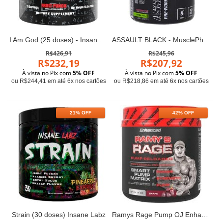
I Am God (25 doses) - Insane Labz
ASSAULT BLACK - MusclePharm (372g)
R$426,91
R$245,96
R$232,19
R$207,92
À vista no Pix com
5% OFF
À vista no Pix com
5% OFF
ou R$244,41 em até 6x nos cartões
ou R$218,86 em até 6x nos cartões
21% OFF
42% OFF
Strain (30 doses) Insane Labz
Ramys Rage Pump OJ Enhanced