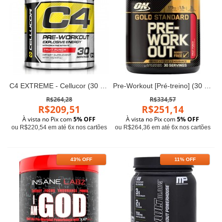
C4 EXTREME - Cellucor (30 doses)
Pre-Workout [Pré-treino] (30 porções) - Optimum
R$264,28
R$334,57
R$209,51
R$251,14
À vista no Pix com
5% OFF
À vista no Pix com
5% OFF
ou R$220,54 em até 6x nos cartões
ou R$264,36 em até 6x nos cartões
43% OFF
11% OFF