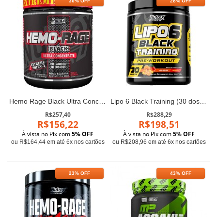
36% OFF
28% OFF
Hemo Rage Black Ultra Concentrado 228g - Nutrex
Lipo 6 Black Training (30 doses) - Nutrex
R$257,40
R$288,29
R$156,22
R$198,51
À vista no Pix com
5% OFF
À vista no Pix com
5% OFF
ou R$164,44 em até 6x nos cartões
ou R$208,96 em até 6x nos cartões
23% OFF
43% OFF