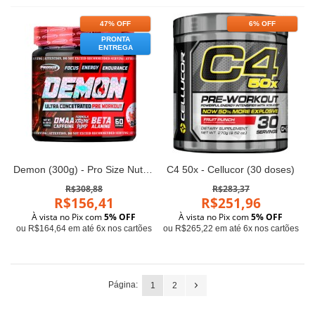
47% OFF
6% OFF
PRONTA
ENTREGA
Demon (300g) - Pro Size Nutrition
C4 50x - Cellucor (30 doses)
R$308,88
R$283,37
R$156,41
R$251,96
À vista no Pix com
5% OFF
À vista no Pix com
5% OFF
ou R$164,64 em até 6x nos cartões
ou R$265,22 em até 6x nos cartões
Página:
1
2