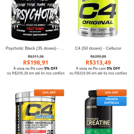
Psychotic Black (35 doses) - Insane Labz
C4 (50 doses) - Cellucor
R$311,36
R$399,00
R$198,91
R$313,49
À vista no Pix com
5% OFF
À vista no Pix com
5% OFF
ou R$209,38 em até 6x nos cartões
ou R$329,99 em até 6x nos cartões
23% OFF
32% OFF
PRONTA
ENTREGA