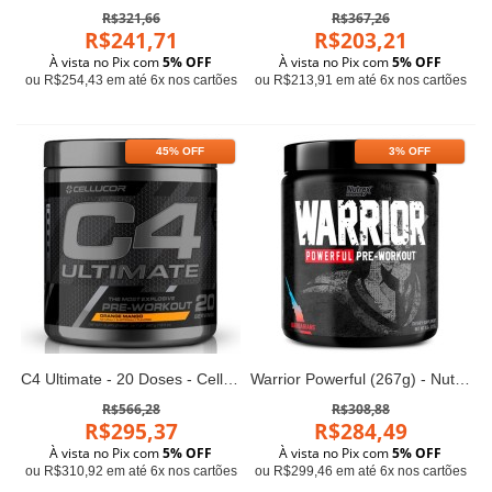
R$321,66
R$367,26
R$241,71
R$203,21
À vista no Pix com
5% OFF
À vista no Pix com
5% OFF
ou R$254,43 em até 6x nos cartões
ou R$213,91 em até 6x nos cartões
45% OFF
3% OFF
C4 Ultimate - 20 Doses - Cellucor
Warrior Powerful (267g) - Nutrex
R$566,28
R$308,88
R$295,37
R$284,49
À vista no Pix com
5% OFF
À vista no Pix com
5% OFF
ou R$310,92 em até 6x nos cartões
ou R$299,46 em até 6x nos cartões