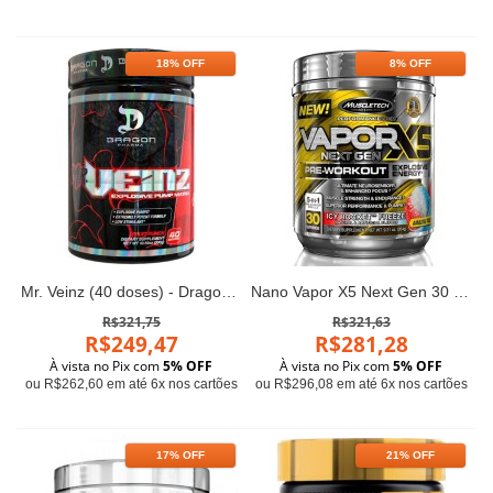
18% OFF
8% OFF
Mr. Veinz (40 doses) - Dragon Pharma
Nano Vapor X5 Next Gen 30 doses - MuscleTech
R$321,75
R$321,63
R$249,47
R$281,28
À vista no Pix com
5% OFF
À vista no Pix com
5% OFF
ou R$262,60 em até 6x nos cartões
ou R$296,08 em até 6x nos cartões
17% OFF
21% OFF