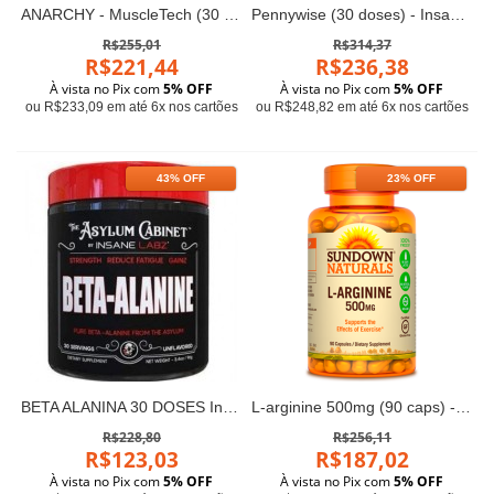
ANARCHY - MuscleTech (30 doses)
Pennywise (30 doses) - Insane Labz
R$255,01
R$314,37
R$221,44
R$236,38
À vista no Pix com
5% OFF
À vista no Pix com
5% OFF
ou R$233,09 em até 6x nos cartões
ou R$248,82 em até 6x nos cartões
43% OFF
23% OFF
BETA ALANINA 30 DOSES Insane Labz
L-arginine 500mg (90 caps) - Sundown Naturals
R$228,80
R$256,11
R$123,03
R$187,02
À vista no Pix com
5% OFF
À vista no Pix com
5% OFF