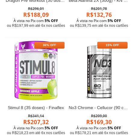
Dragon Pre Workout (30 doses) - Dragon Elite
Beta Alanina 2X (300g) - KN Nutrition
R$296,01
R$201,78
R$188,09
R$132,76
À vista no Pix com
5% OFF
À vista no Pix com
5% OFF
ou R$197,99 em até 6x nos cartões
ou R$139,75 em até 6x nos cartões
36% OFF
15% OFF
Stimul 8 (35 doses) - Finaflex
No3 Chrome - Cellucor (90 cápsulas)
R$341,14
R$209,00
R$207,32
R$169,30
À vista no Pix com
5% OFF
À vista no Pix com
5% OFF
ou R$218,23 em até 6x nos cartões
ou R$178,21 em até 6x nos cartões