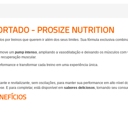
ORTADO - PROSIZE NUTRITION
ados por treinos que querem ir além dos seus limites. Sua fórmula exclusiva combi
romove um
pump intenso
, ampliando a vasodilatação e deixando os músculos com 
a recuperação muscular.
performance e transformar cada treino em uma experiência única.
ante e revitalizante, sem oscilações, para manter sua performance em alto nível do
ose. E para completar, está disponível em
sabores deliciosos
, tornando seu cons
NEFÍCIOS