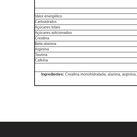
Valor energético
Carboidratos
Açúcares totais
Açúcares adicionados
Creatina
Beta-alanina
Arginina
Taurina
Cafeína
Ingredientes:
Creatina monohidratada, alanina, arginina, t