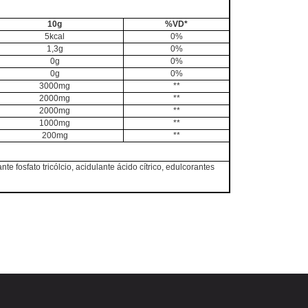
10g
%VD*
5kcal
0%
1,3g
0%
0g
0%
0g
0%
3000mg
**
2000mg
**
2000mg
**
1000mg
**
200mg
**
e fosfato tricólcio, acidulante ácido cítrico, edulcorantes