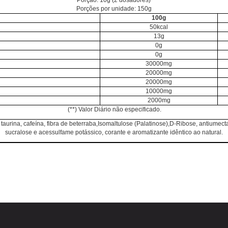
Porção:
10g (2 dosadores)
Porções por unidade: 150g
100g
50kcal
13g
0g
0g
30000mg
20000mg
20000mg
10000mg
2000mg
(
**) Valor Diário não especificado.
aurina, cafeína, fibra de beterraba,Isomaltulose (Palatinose),D-Ribose, antiumectant
sucralose e acessulfame potássico, corante e aromatizante idêntico ao natural.