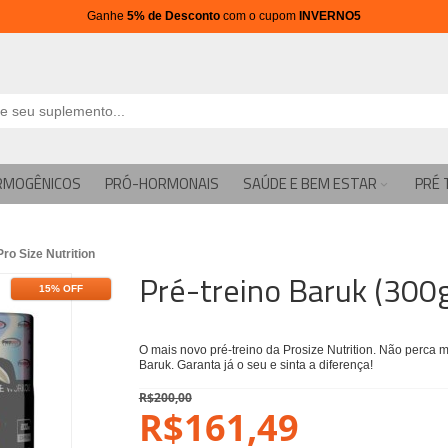
Ganhe
5% de Desconto
com o cupom
INVERNO5
RMOGÊNICOS
PRÓ-HORMONAIS
SAÚDE E BEM ESTAR
PRÉ 
Pro Size Nutrition
Pré-treino Baruk (300g)
15% OFF
O mais novo pré-treino da Prosize Nutrition. Não perc
Baruk. Garanta já o seu e sinta a diferença!
R$200,00
R$161,49