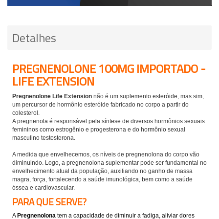
Detalhes
PREGNENOLONE 100MG IMPORTADO -
LIFE EXTENSION
Pregnenolone Life Extension
não é um suplemento esteróide, mas sim,
um percursor de hormônio esteróide fabricado no corpo a partir do
colesterol.
A pregnenola é responsável pela síntese de diversos hormônios sexuais
femininos como estrogênio e progesterona e do hormônio sexual
masculino testosterona.
A medida que envelhecemos, os níveis de pregnenolona do corpo vão
diminuindo. Logo, a pregnenolona suplementar pode ser fundamental no
envelhecimento atual da população, auxiliando no ganho de massa
magra, força, fortalecendo a saúde imunológica, bem como a saúde
óssea e cardiovascular.
PARA QUE SERVE?
A
Pregnenolona
tem a capacidade de diminuir a fadiga, aliviar dores