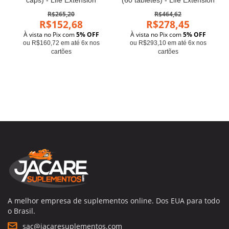
R$265,20
R$464,62
R$152,68
R$278,45
À vista no Pix com
5% OFF
À vista no Pix com
5% OFF
ou R$160,72 em até 6x nos
ou R$293,10 em até 6x nos
cartões
cartões
A melhor empresa de suplementos online. Dos EUA para todo
o Brasil.
sac@jacaresuplementos.com