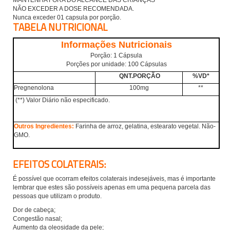
NÃO EXCEDER A DOSE RECOMENDADA.
Nunca exceder 01 capsula por porção.
TABELA NUTRICIONAL
Informações Nutricionais
Porção: 1 Cápsula
Porções por unidade: 100 Cápsulas
QNT.PORÇÃO
%VD*
Pregnenolona
100mg
**
(
**) Valor Diário não especificado.
Outros Ingredientes:
Farinha de arroz, gelatina, estearato vegetal. Não-
GMO.
EFEITOS COLATERAIS
:
É possível que ocorram efeitos colaterais indesejáveis, mas é importante
lembrar que estes são possíveis apenas em uma pequena parcela das
pessoas que utilizam o produto.
Dor de cabeça;
Congestão nasal;
Aumento da oleosidade da pele;