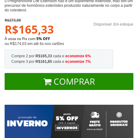
O Pregnenolone Life Extension não é um suplemento esteróide, mas sim um
precursor de hormônios esteróides produzido naturalmente no corpo a partir
do colesterol.
R$273,08
R$165,33
Disponível:
Em estoque
À vista no Pix com
5% OFF
ou R$174,03 em até 6x nos cartões
Compre 2 por
R$165,33
cada e
economize
6
%
Compre 3 por
R$161,85
cada e
economize
7
%
COMPRAR