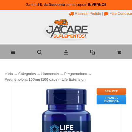
Ganhe
5% de Desconto
com o cupom
INVERNO5
Rastrear Pedido
|
Fale Conosco
Início
→
Categorias
→
Hormonais
→
Pregnenolona
→
Pregnenolona 100mg (100 caps) - Life Extension
36% OFF
PRONTA
ENTREGA