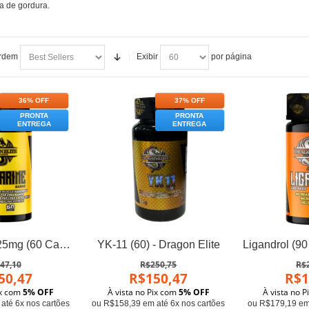
a de gordura.
rdem
Exibir
por página
36% OFF
37% OFF
PRONTA
PRONTA
ENTREGA
ENTREGA
Andarine S4 25mg (60 Caps) - Dragon Elite
YK-11 (60) - Dragon Elite
47,10
R$250,75
R$
50,47
R$150,47
R$1
ix com
5% OFF
À vista no Pix com
5% OFF
À vista no 
até 6x nos cartões
ou R$158,39 em até 6x nos cartões
ou R$179,19 em 