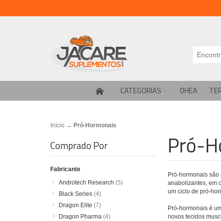
CATEGORIAS
DHEA
TE
Início
→
Pró-Hormonais
Pró-H
Comprado Por
Fabricante
Pró-hormonais são 
Androtech Research
(5)
anabolizantes, em 
um ciclo de pró-hor
Black Series
(4)
Dragon Elite
(7)
Pró-hormonais é um
Dragon Pharma
(4)
novos tecidos musc