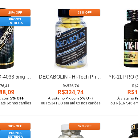
28% OFF
36% OFF
PRONTA
ENTREGA
Ligandrol LGD-4033 5mg 90 Cápsulas - Androtech
DECABOLIN - Hi-Tech Pharma (60 cápsulas)
76,41
R$536,74
R$
88,09
R$324,74
R$1
ix com
5% OFF
À vista no Pix com
5% OFF
À vista no 
até 6x nos cartões
ou R$341,83 em até 6x nos cartões
ou R$167,46 em 
38% OFF
37% OFF
PRONTA
ENTREGA