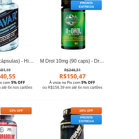
PRONTA
ENTREGA
Anavar (180 cápsulas) - Hi-Tech Pharma
M Drol 10mg (90 caps) - Dragon Elite
581,19
R$246,51
40,55
R$150,47
Pix com
5% OFF
À vista no Pix com
5% OFF
até 6x nos cartões
ou R$158,39 em até 6x nos cartões
13% OFF
28% OFF
PRONTA
ENTREGA