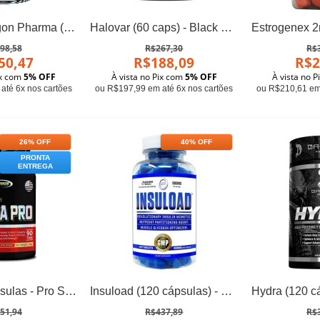
Typhon - Dragon Pharma (60 cápsulas)
Halovar (60 caps) - Black Series
98,58
R$267,30
R$
50,47
R$188,09
R$2
ix com
5% OFF
À vista no Pix com
5% OFF
À vista no 
até 6x nos cartões
ou R$197,99 em até 6x nos cartões
ou R$210,61 em 
26% OFF
40% OFF
PRONTA
ENTREGA
Hydra 90 Cápsulas - Pro Size
Insuload (120 cápsulas) - Hi-tech Pharma
51,94
R$437,89
R$