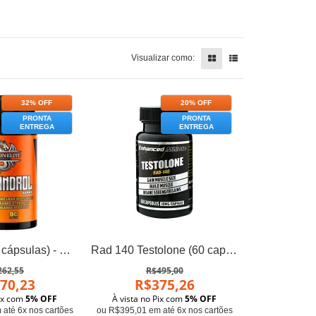
Visualizar como:
32% OFF
20% OFF
PRONTA
PRONTA
ENTREGA
ENTREGA
Ligandrol (90 cápsulas) - Dragon Elite
Rad 140 Testolone (60 caps) - Enhanced Athlete
262,55
R$495,00
70,23
R$375,26
Pix com
5% OFF
À vista no Pix com
5% OFF
até 6x nos cartões
ou R$395,01 em até 6x nos cartões