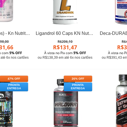
YK-11 (60 Tabs) - Kn Nutrition
Ligandrol 60 Caps KN Nutrition
98,00
R$206,10
R$
31,66
R$131,47
R$3
ix com
5% OFF
À vista no Pix com
5% OFF
À vista no 
até 6x nos cartões
ou R$138,39 em até 6x nos cartões
ou R$391,43 em 
47% OFF
26% OFF
PRONTA
PRONTA
ENTREGA
ENTREGA