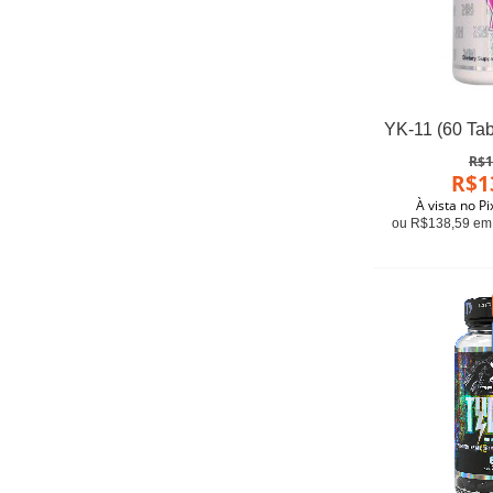
R$1
R$1
À vista no P
ou R$138,59 em 