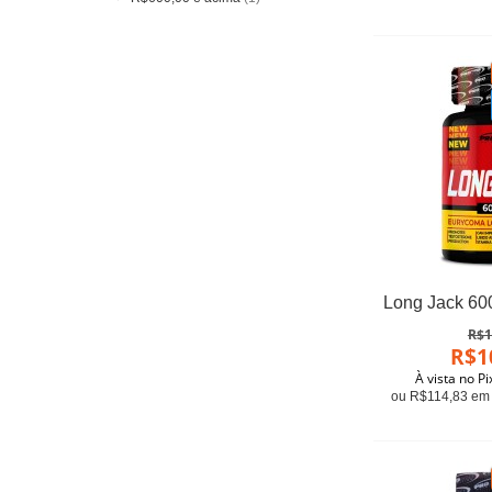
R$1
R$1
À vista no P
ou R$114,83 em 