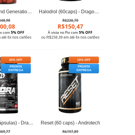
Estrogenex 2nd Generation (90 tabs) - Hi-Tech Pharmaceuticals
Halodrol (60caps) - Dragon Elite
348,98
R$226,70
00,08
R$150,47
Pix com
5% OFF
À vista no Pix com
5% OFF
até 6x nos cartões
ou R$158,39 em até 6x nos cartões
30% OFF
15% OFF
PRONTA
PRONTA
ENTREGA
ENTREGA
Hydra (120 cápsulas) - Dragon Pharma
Reset (60 caps) - Androtech
369,77
R$197,89