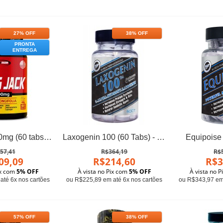
27% OFF
38% OFF
PRONTA
ENTREGA
Long Jack 600mg (60 tabs) - Pro Size Nutrition
Laxogenin 100 (60 Tabs) - Hi-Tech Pharmaceuticals
Equipoise 
57,41
R$364,19
R$
09,09
R$214,60
R$3
ix com
5% OFF
À vista no Pix com
5% OFF
À vista no 
até 6x nos cartões
ou R$225,89 em até 6x nos cartões
ou R$343,97 em 
57% OFF
38% OFF