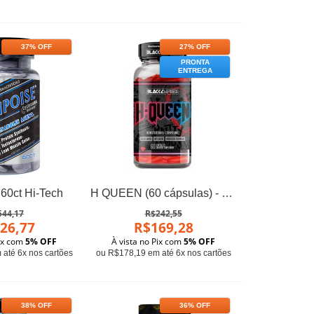
37% OFF
27% OFF
PRONTA
ENTREGA
60ct Hi-Tech
H QUEEN (60 cápsulas) - Black Series
544,17
R$242,55
26,77
R$169,28
Pix com
5% OFF
À vista no Pix com
5% OFF
até 6x nos cartões
ou R$178,19 em até 6x nos cartões
38% OFF
36% OFF