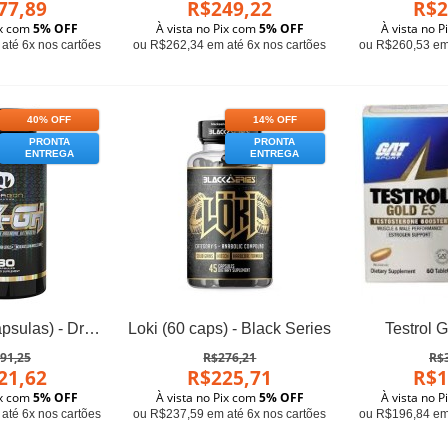
77,89
R$249,22
R$2
ix com
5% OFF
À vista no Pix com
5% OFF
À vista no 
até 6x nos cartões
ou R$262,34 em até 6x nos cartões
ou R$260,53 em 
40% OFF
14% OFF
PRONTA
PRONTA
ENTREGA
ENTREGA
MK-GH (60 cápsulas) - Dragon Pharma
Loki (60 caps) - Black Series
Testrol 
91,25
R$276,21
R$
21,62
R$225,71
R$1
ix com
5% OFF
À vista no Pix com
5% OFF
À vista no 
até 6x nos cartões
ou R$237,59 em até 6x nos cartões
ou R$196,84 em 