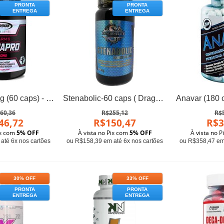
PRONTA
PRONTA
ENTREGA
ENTREGA
Femapro 50mg (60 caps) - Pro Size Nutrition
Stenabolic-60 caps ( Dragon Elite) 10-Mg
60,36
R$255,12
R$
46,72
R$150,47
R$3
ix com
5% OFF
À vista no Pix com
5% OFF
À vista no 
até 6x nos cartões
ou R$158,39 em até 6x nos cartões
ou R$358,47 em 
30% OFF
33% OFF
PRONTA
PRONTA
ENTREGA
ENTREGA