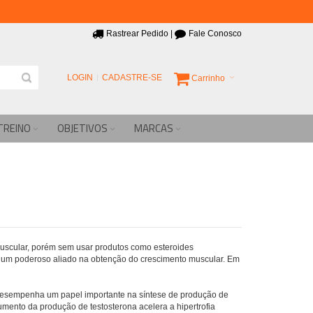
Rastrear Pedido
|
Fale Conosco
LOGIN
CADASTRE-SE
Carrinho
TREINO
OBJETIVOS
MARCAS
scular, porém sem usar produtos como esteroides
 um poderoso aliado na obtenção do crescimento muscular. Em
 desempenha um papel importante na síntese de produção de
ento da produção de testosterona acelera a hipertrofia