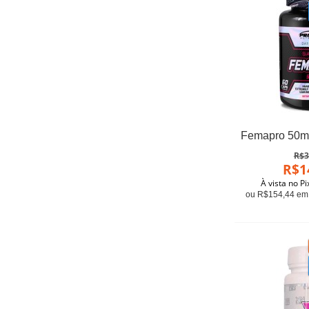
R$3
R$1
À vista no P
ou R$154,44 em 