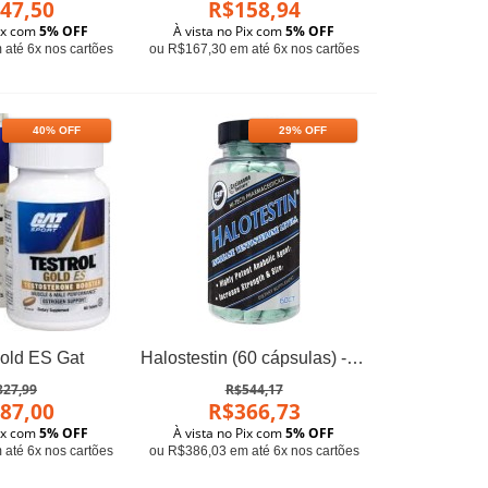
47,50
R$158,94
Pix com
5% OFF
À vista no Pix com
5% OFF
até 6x nos cartões
ou R$167,30 em até 6x nos cartões
40% OFF
29% OFF
Gold ES Gat
Halostestin (60 cápsulas) - Hi-tech Pharma
327,99
R$544,17
87,00
R$366,73
Pix com
5% OFF
À vista no Pix com
5% OFF
até 6x nos cartões
ou R$386,03 em até 6x nos cartões