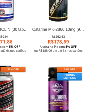
Deca-DURABOLIN (30 tablets) - Hi-tech Pharma
Ostarine MK-2866 10mg (90 Tabs) - Androtech
450,94
R$262,63
71,86
R$178,69
Pix com
5% OFF
À vista no Pix com
5% OFF
até 6x nos cartões
ou R$188,09 em até 6x nos cartões
40% OFF
30% OFF
PRONTA
ENTREGA