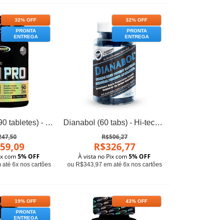
32% OFF
32% OFF
PRONTA
PRONTA
ENTREGA
ENTREGA
YK-11 PRO (90 tabletes) - Pro Size Nutrition
Dianabol (60 tabs) - Hi-tech Pharmaceuticals
247,50
R$506,27
59,09
R$326,77
Pix com
5% OFF
À vista no Pix com
5% OFF
até 6x nos cartões
ou R$343,97 em até 6x nos cartões
19% OFF
43% OFF
PRONTA
ENTREGA