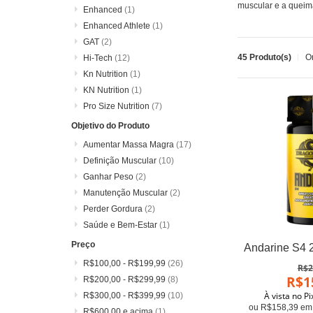
muscular e a queim
Enhanced
(1)
Enhanced Athlete
(1)
GAT
(2)
45 Produto(s)
O
Hi-Tech
(12)
Kn Nutrition
(1)
KN Nutrition
(1)
Pro Size Nutrition
(7)
Objetivo do Produto
Aumentar Massa Magra
(17)
Definição Muscular
(10)
Ganhar Peso
(2)
Manutenção Muscular
(2)
Perder Gordura
(2)
Saúde e Bem-Estar
(1)
Preço
R$100,00
-
R$199,99
(26)
R$2
R$1
R$200,00
-
R$299,99
(8)
À vista no P
R$300,00
-
R$399,99
(10)
ou R$158,39 em 
R$600,00
e acima
(1)