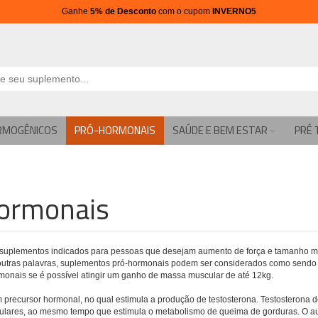
Ganhe
5% de Desconto
com o cupom
INVERNO5
RMOGÊNICOS
PRÓ-HORMONAIS
SAÚDE E BEM ESTAR
PRÉ 
ormonais
suplementos indicados para pessoas que desejam aumento de força e tamanho mu
outras palavras, suplementos pró-hormonais podem ser considerados como sendo
monais se é possível atingir um ganho de massa muscular de até 12kg.
 precursor hormonal, no qual estimula a produção de testosterona. Testosterona
ulares, ao mesmo tempo que estimula o metabolismo de queima de gorduras. O aum