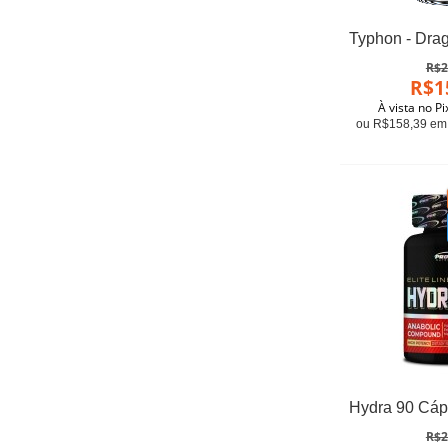
R$2
R$1
À vista no P
ou R$158,39 em 
R$2