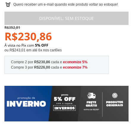
Quero receber um e-mail quando este produto voltar ao estoque!
DISPONÍVEL:
SEM ESTOQUE
R$352,81
R$230,86
À vista no Pix com
5% OFF
ou R$243,01 em até 6x nos cartões
Compre 2 por
R$230,86
cada e
economize
5
%
Compre 3 por
R$226,00
cada e
economize
7
%