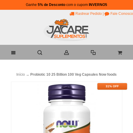
Ganhe
5% de Desconto
com o cupom
INVERNO5
Rastrear Pedido
|
Fale Conosco
Início
→
Probiotic 10 25 Billion 100 Veg Capsules Now foods
31% OFF