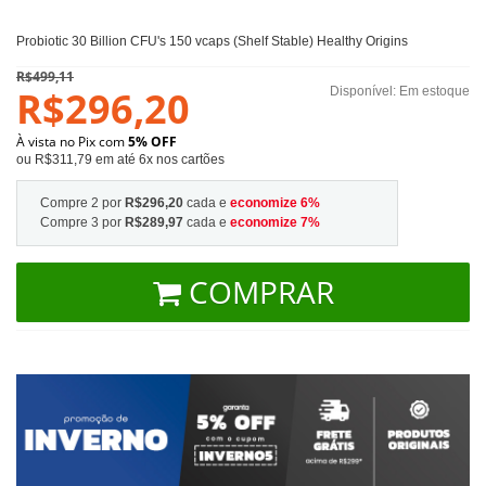
Probiotic 30 Billion CFU's 150 vcaps (Shelf Stable) Healthy Origins
R$499,11
R$296,20
Disponível:
Em estoque
À vista no Pix com
5% OFF
ou R$311,79 em até 6x nos cartões
Compre 2 por
R$296,20
cada e
economize
6
%
Compre 3 por
R$289,97
cada e
economize
7
%
COMPRAR