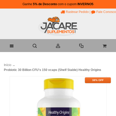
Ganhe
5% de Desconto
com o cupom
INVERNO5
Rastrear Pedido
|
Fale Conosco
Início
→
Probiotic 30 Billion CFU's 150 vcaps (Shelf Stable) Healthy Origins
38% OFF