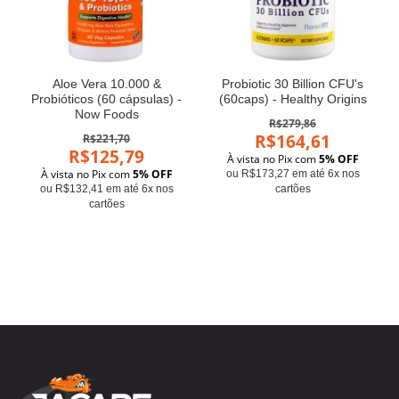
Aloe Vera 10.000 &
Probiotic 30 Billion CFU's
Probióticos (60 cápsulas) -
(60caps) - Healthy Origins
Now Foods
R$279,86
R$164,61
R$221,70
R$125,79
À vista no Pix com
5% OFF
À vista no Pix com
5% OFF
ou R$173,27 em até 6x nos
ou R$132,41 em até 6x nos
cartões
cartões