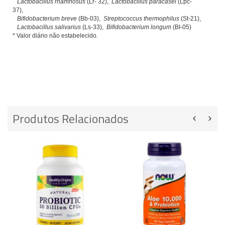
Lactobacillus rhamnosus
(Lr- 32),
Lactobacillus paracasei
(Lpc-
37),
Bifidobacterium breve
(Bb-03),
Streptococcus thermophilus
(St-21),
Lactobacillus salivarius
(Ls-33),
Bifidobacterium longum
(BI-05)
* Valor diário não estabelecido.
Produtos Relacionados