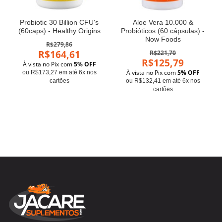
Probiotic 30 Billion CFU's
Aloe Vera 10.000 &
(60caps) - Healthy Origins
Probióticos (60 cápsulas) -
Now Foods
R$279,86
R$164,61
R$221,70
R$125,79
À vista no Pix com
5% OFF
À vista no Pix com
5% OFF
ou R$173,27 em até 6x nos
cartões
ou R$132,41 em até 6x nos
cartões