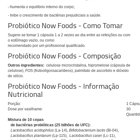
- Aumenta o equilibrio interno do corpo;
- Inibe o crescimento de bactérias prejudiciais a saúde.
Probiótico Now Foods - Como Tomar
Sugere-se tomar
1 cápsula 1 a 2 vezes ao dia entre as refeições ou com
o estômago vazio, ou como
recomendado por um profissional qualificado.
Probiótico Now Foods - Composição
Outros ingredientes:
celulose microcristalina, hipromelose (cápsula de
celulose), FOS (frutooligossacarídeos), palmitato de ascorbilo e dióxido
de silício.
Probiótico Now Foods - Informação
Nutricional
Porção:
1 Cápsu
Dose por vasilhame:
30
Quantid
Mistura de 10 cepas
de bactérias probióticas (25 bilhões de UFC):
Lactobacillus acidophilus
(La-14),
Bifidobacterium lactis
(Bl-04),
Lactobacillus plantarum
(Lp-115),
Lactobacillus casei
(Lc-11),