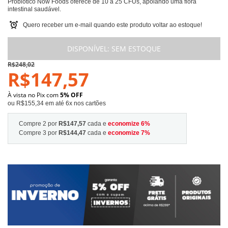
Probiótico Now Foods oferece de 10 a 25 CFUs, apoiando uma flora
intestinal saudável.
Quero receber um e-mail quando este produto voltar ao estoque!
DISPONÍVEL:
SEM ESTOQUE
R$248,02
R$147,57
À vista no Pix com
5% OFF
ou R$155,34 em até 6x nos cartões
Compre 2 por
R$147,57
cada e
economize
6
%
Compre 3 por
R$144,47
cada e
economize
7
%