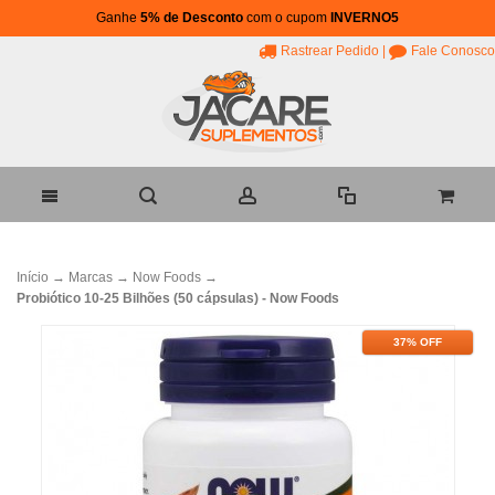
Ganhe
5% de Desconto
com o cupom
INVERNO5
Rastrear Pedido
|
Fale Conosco
Início
→
Marcas
→
Now Foods
→
Probiótico 10-25 Bilhões (50 cápsulas) - Now Foods
37% OFF