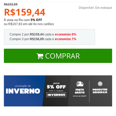
R$232,55
R$159,44
Disponível:
Em estoque
À vista no Pix com
5% OFF
ou R$167,83 em até 6x nos cartões
Compre 2 por
R$159,44
cada e
economize
6
%
Compre 3 por
R$156,09
cada e
economize
7
%
COMPRAR