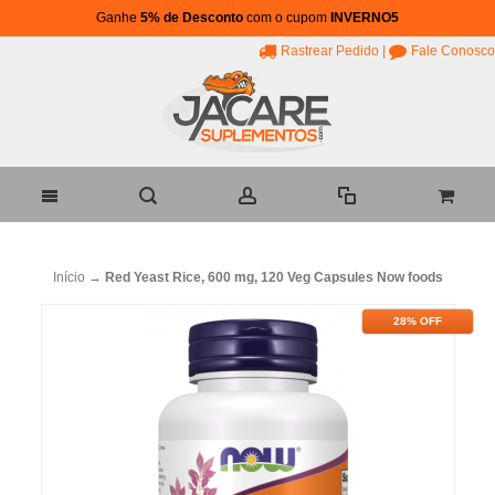
Ganhe
5% de Desconto
com o cupom
INVERNO5
Rastrear Pedido
|
Fale Conosco
Início
→
Red Yeast Rice, 600 mg, 120 Veg Capsules Now foods
28% OFF