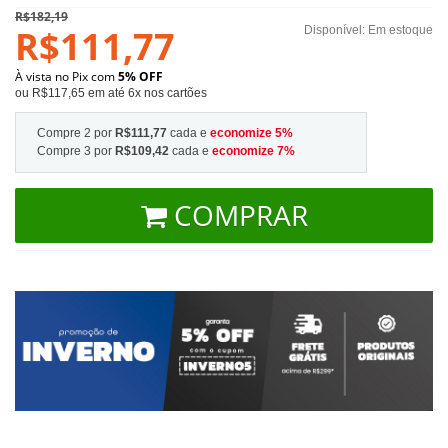
R$182,19
R$111,77
Disponível:
Em estoque
À vista no Pix com
5% OFF
ou R$117,65 em até 6x nos cartões
Compre 2 por
R$111,77
cada e
economize
5
%
Compre 3 por
R$109,42
cada e
economize
7
%
COMPRAR