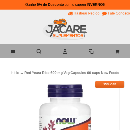
Ganhe
5% de Desconto
com o cupom
INVERNO5
Rastrear Pedido
|
Fale Conosco
Início
→
Red Yeast Rice 600 mg Veg Capsules 60 caps Now Foods
35% OFF