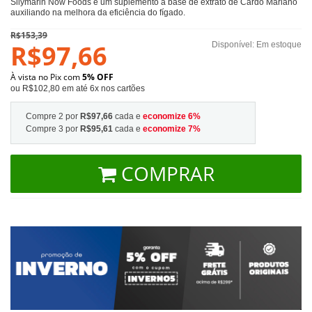
Silymarin Now Foods é um suplemento à base de extrato de Cardo Mariano
auxiliando na melhora da eficiência do fígado.
R$153,39
R$97,66
Disponível:
Em estoque
À vista no Pix com
5% OFF
ou R$102,80 em até 6x nos cartões
Compre 2 por
R$97,66
cada e
economize
6
%
Compre 3 por
R$95,61
cada e
economize
7
%
COMPRAR