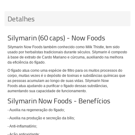
Detalhes
Silymarin (60 caps) - Now Foods
Silymarin Now Foods
também conhecido como Milk Thistle, tem sido
usado por herbalistas tradicionais durante séculos. Silymarin é composto
à
base de
extrato de Cardo
Mariano e cúrcuma
, auxiliando na melhora
da eficiência do fígado.
O fígado atua como uma espécie de filtro para os muitos processos do
corpo, muitas vezes é o depósito de toxinas e substâncias químicas que
as pessoas acumulam ao longo de suas vidas.
Silymarin Now
Foods
atua ajudando a purificar o fígado dessas substâncias,
aumentando sua capacidade de funcionamento.
Silymarin Now Foods - Benefícios
- Auxilia na r
egeneração do fígado;
- Auxilia na p
rodução e secreção da bílis;
- Anti-inflamatório;
- Ação antioxidante;