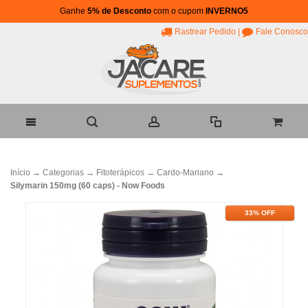
Ganhe
5% de Desconto
com o cupom
INVERNO5
Rastrear Pedido
|
Fale Conosco
Início
→
Categorias
→
Fitoterápicos
→
Cardo-Mariano
→
Silymarin 150mg (60 caps) - Now Foods
33% OFF