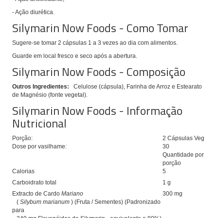
- Ação diurética.
Silymarin Now Foods - Como Tomar
Sugere-se tomar 2 cápsulas 1 a 3 vezes ao dia com alimentos.
Guarde em local fresco e seco após a abertura.
Silymarin Now Foods - Composição
Outros Ingredientes:
Celulose (cápsula), Farinha de Arroz e Estearato
de Magnésio (fonte vegetal).
Silymarin Now Foods - Informação
Nutricional
Porção:
2 Cápsulas Veg
Dose por vasilhame:
30
Quantidade por
porção
Calorias
5
Carboidrato total
1 g
Extracto de Cardo
Mariano
300 mg
(
Silybum marianum
) (Fruta / Sementes) (Padronizado
para