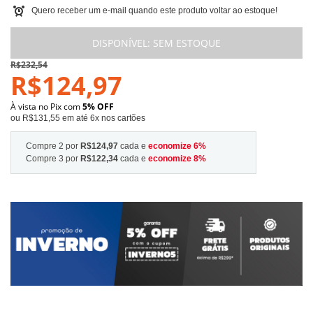
Quero receber um e-mail quando este produto voltar ao estoque!
DISPONÍVEL:
SEM ESTOQUE
R$232,54
R$124,97
À vista no Pix com
5% OFF
ou R$131,55 em até 6x nos cartões
Compre 2 por
R$124,97
cada e
economize
6
%
Compre 3 por
R$122,34
cada e
economize
8
%