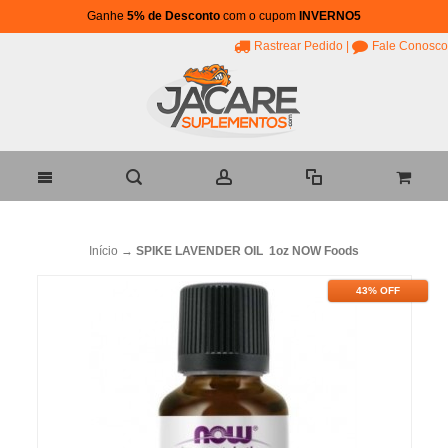
Ganhe
5% de Desconto
com o cupom
INVERNO5
Rastrear Pedido
|
Fale Conosco
Início
→
SPIKE LAVENDER OIL 1oz NOW Foods
43% OFF