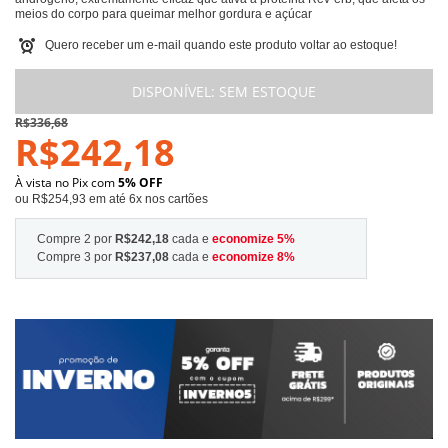
meios do corpo para queimar melhor gordura e açúcar
Quero receber um e-mail quando este produto voltar ao estoque!
DISPONÍVEL:
SEM ESTOQUE
R$336,68
R$242,18
À vista no Pix com
5% OFF
ou R$254,93 em até 6x nos cartões
Compre 2 por
R$242,18
cada e
economize
5
%
Compre 3 por
R$237,08
cada e
economize
8
%