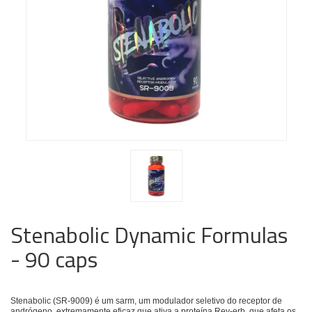
Stenabolic Dynamic Formulas
- 90 caps
Stenabolic (SR-9009) é um sarm, um modulador seletivo do receptor de
andrógeno, extremamente eficaz que ativa a proteína Rev-erb, que afeta os