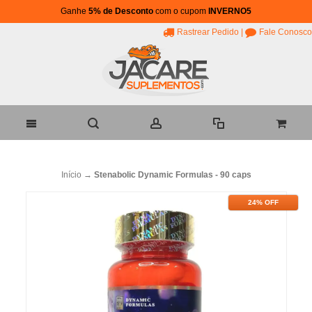
Ganhe
5% de Desconto
com o cupom
INVERNO5
Rastrear Pedido
|
Fale Conosco
Início
→
Stenabolic Dynamic Formulas - 90 caps
24% OFF