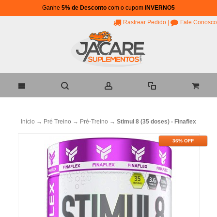
Ganhe
5% de Desconto
com o cupom
INVERNO5
Rastrear Pedido
|
Fale Conosco
Início
→
Pré Treino
→
Pré-Treino
→
Stimul 8 (35 doses) - Finaflex
36% OFF