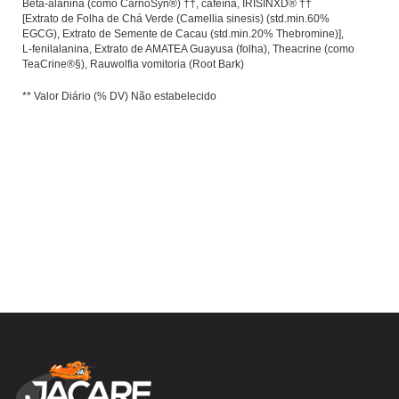
Beta-alanina (como CarnoSyn®) ††, cafeína, IRISINXD® ††
[Extrato de Folha de Chá Verde (Camellia sinesis) (std.min.60%
EGCG), Extrato de Semente de Cacau (std.min.20% Thebromine)],
L-fenilalanina, Extrato de AMATEA Guayusa (folha), Theacrine (como
TeaCrine®§), Rauwolfia vomitoria (Root Bark)
** Valor Diário
(% DV)
Não estabelecido