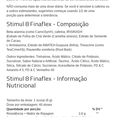
NÃO consuma mais de uma dose diária.
Se você é sensível à cafeína ou
a outros estimulantes, sugerimos começar usando 1/2 de uma
porção
para determinar a tolerância.
Stimul 8 Finaflex - Composição
Beta-alanina (como CarnoSyn®), cafeína, IRISINXD®
[Extrato de Folha de Chá Verde (Camellia sinesis), Extrato de Semente
de Cacau,
L-fenilalanina, Extrato de AMATEA Guayusa (folha), Theacrine (como
TeaCrine®§), Rauwolfia vomitoria (Root Bark)
Outros Ingredientes: Trehalose, Ácido Málico, Citrato de Potássio,
Sucralose, Sabor Natural e Artificial,
Taurina
, Ácido Cítrico, Ácido Málico,
Silica, Silicato de Cálcio, Sucralose, Acesulfame de Potássio, FD & C
Amarelo # 5, FD & C Vermelho 40
Stimul 8 Finaflex - Informação
Nutricional
Tamanho da dose: 1 scoop (6 g)
Dose por embalagem: 40 doses
Quantidade por porção
% DV *
Resistência + Matriz de Ripagem
2,6 g
**