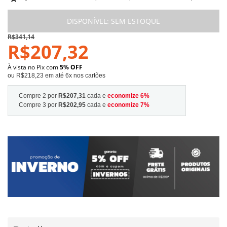
DISPONÍVEL:
SEM ESTOQUE
R$341,14
R$207,32
À vista no Pix com
5% OFF
ou R$218,23 em até 6x nos cartões
Compre 2 por
R$207,31
cada e
economize
6
%
Compre 3 por
R$202,95
cada e
economize
7
%