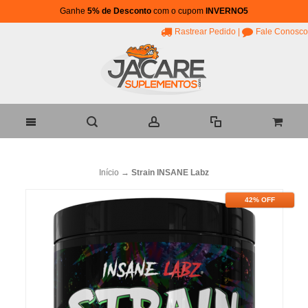
Ganhe
5% de Desconto
com o cupom
INVERNO5
Rastrear Pedido
|
Fale Conosco
Início
→
Strain INSANE Labz
42% OFF