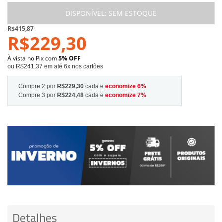
DISPONÍVEL:
SEM ESTOQUE
R$415,87
R$229,30
À vista no Pix com
5% OFF
ou R$241,37 em até 6x nos cartões
Compre 2 por
R$229,30
cada e
economize
6
%
Compre 3 por
R$224,48
cada e
economize
7
%
Detalhes