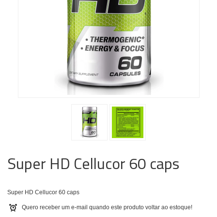
Super HD Cellucor 60 caps
Super HD Cellucor 60 caps
Quero receber um e-mail quando este produto voltar ao estoque!