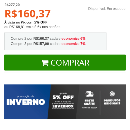
R$277,20
R$160,37
Disponível:
Em estoque
À vista no Pix com
5% OFF
ou R$168,81 em até 6x nos cartões
Compre 2 por
R$160,37
cada e
economize
6
%
Compre 3 por
R$157,00
cada e
economize
7
%
COMPRAR