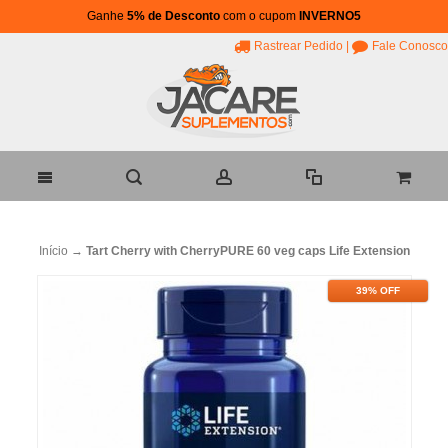
Ganhe
5% de Desconto
com o cupom
INVERNO5
Rastrear Pedido
|
Fale Conosco
Início
→
Tart Cherry with CherryPURE 60 veg caps Life Extension
39% OFF