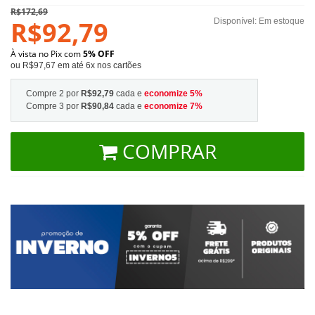
R$172,69
R$92,79
Disponível:
Em estoque
À vista no Pix com
5% OFF
ou R$97,67 em até 6x nos cartões
Compre 2 por
R$92,79
cada e
economize
5
%
Compre 3 por
R$90,84
cada e
economize
7
%
COMPRAR