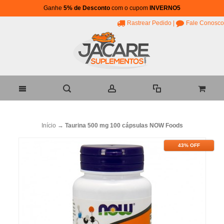
Ganhe
5% de Desconto
com o cupom
INVERNO5
Rastrear Pedido
|
Fale Conosco
Início
→
Taurina 500 mg 100 cápsulas NOW Foods
43% OFF