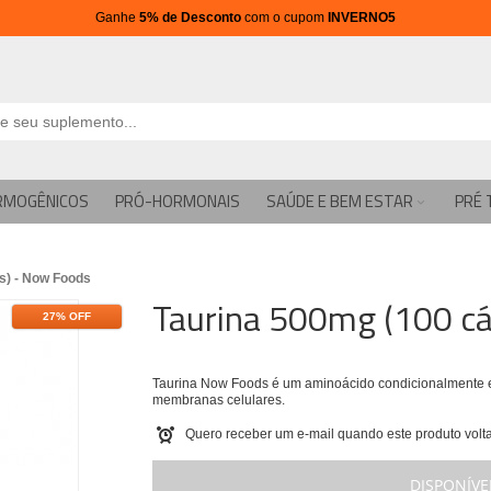
Ganhe
5% de Desconto
com o cupom
INVERNO5
RMOGÊNICOS
PRÓ-HORMONAIS
SAÚDE E BEM ESTAR
PRÉ 
s) - Now Foods
Taurina 500mg (100 cá
27% OFF
Taurina Now Foods é um aminoácido condicionalmente es
membranas celulares.
Quero receber um e-mail quando este produto volta
DISPONÍVE