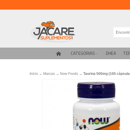
CATEGORIAS
DHEA
TE
Início
→
Marcas
→
Now Foods
→
Taurina 500mg (100 cápsula