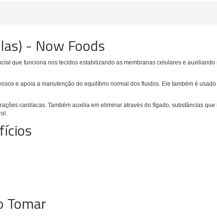
las) - Now Foods
al que funciona nos tecidos estabilizando as membranas celulares e auxiliando n
vosos e apoia a manutenção do equilíbrio normal dos fluidos.
Ele também é usado 
trações cardíacas. Também auxilia em eliminar através do fígado, substâncias qu
ol.
ícios
o Tomar