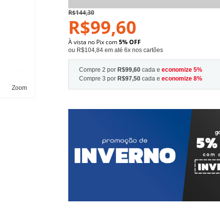
R$144,30
R$99,60
À vista no Pix com
5% OFF
ou R$104,84 em até 6x nos cartões
Compre 2 por
R$99,60
cada e
economize
5
%
Compre 3 por
R$97,50
cada e
economize
8
%
Zoom