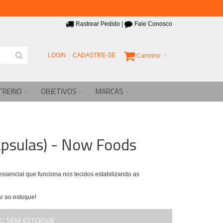
Rastrear Pedido
|
Fale Conosco
LOGIN
CADASTRE-SE
Carrinho
TREINO
OBJETIVOS
MARCAS
psulas) - Now Foods
sencial que funciona nos tecidos estabilizando as
r ao estoque!
L:
SEM ESTOQUE