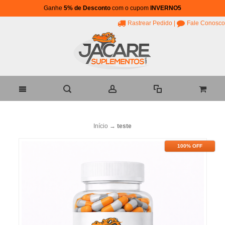
Ganhe
5% de Desconto
com o cupom
INVERNO5
Rastrear Pedido
|
Fale Conosco
Início
→
teste
100% OFF