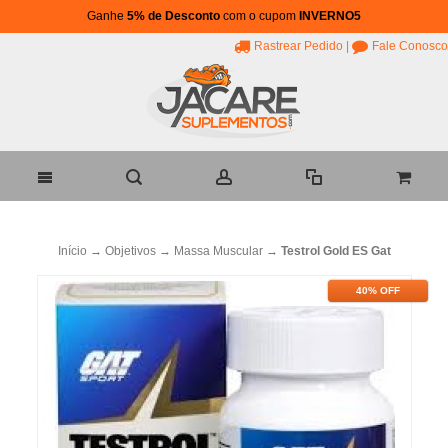
Ganhe
5% de Desconto
com o cupom
INVERNO5
Rastrear Pedido
|
Fale Conosco
Início
→
Objetivos
→
Massa Muscular
→
Testrol Gold ES Gat
40% OFF