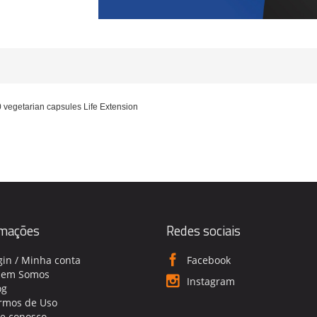
0 vegetarian capsules Life Extension
rmações
Redes sociais
gin / Minha conta
Facebook
em Somos
Instagram
og
rmos de Uso
le conosco