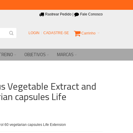
Rastrear Pedido
|
Fale Conosco
LOGIN
CADASTRE-SE
Carrinho
TREINO
OBJETIVOS
MARCAS
ous Vegetable Extract and
ian capsules Life
rol 60 vegetarian capsules Life Extension