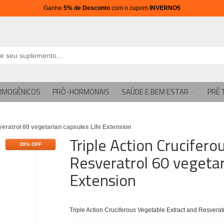
Ganhe
5% de Desconto
com o cupom
INVERNO5
RMOGÊNICOS
PRÓ-HORMONAIS
SAÚDE E BEM ESTAR
PRÉ 
veratrol 60 vegetarian capsules Life Extension
Triple Action Crucifer
39% OFF
Resveratrol 60 vegetar
Extension
Triple Action Cruciferous Vegetable Extract and Resverat