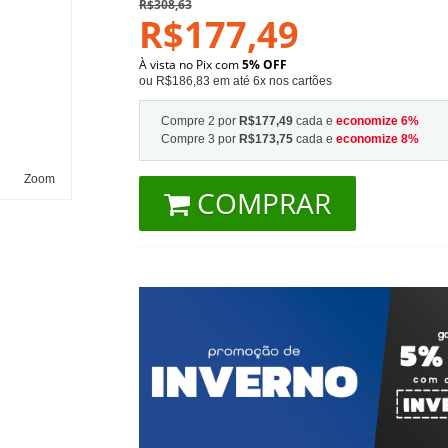
R$308,63
R$177,49
À vista no Pix com
5% OFF
ou R$186,83 em até 6x nos cartões
Compre 2 por
R$177,49
cada e
economize
6
%
Compre 3 por
R$173,75
cada e
economize
8
%
Zoom
COMPRAR