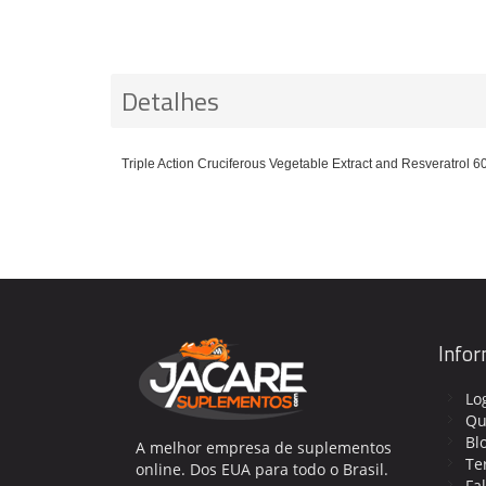
Detalhes
Triple Action Cruciferous Vegetable Extract and Resveratrol 6
Info
Lo
Qu
Bl
A melhor empresa de suplementos
Te
online. Dos EUA para todo o Brasil.
Fa