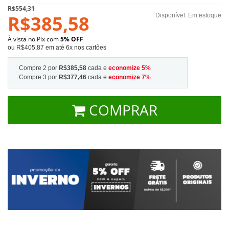
R$554,31
R$385,58
Disponível:
Em estoque
À vista no Pix com
5% OFF
ou R$405,87 em até 6x nos cartões
Compre 2 por
R$385,58
cada e
economize
5
%
Compre 3 por
R$377,46
cada e
economize
7
%
COMPRAR