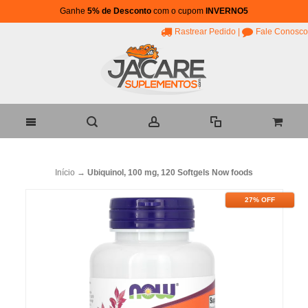
Ganhe
5% de Desconto
com o cupom
INVERNO5
Rastrear Pedido
|
Fale Conosco
Início
→
Ubiquinol, 100 mg, 120 Softgels Now foods
27% OFF