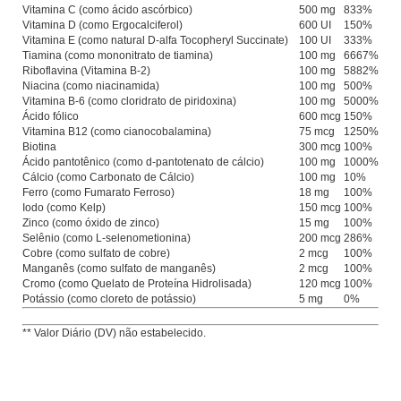
Vitamina C (como ácido ascórbico)
500 mg
833%
Vitamina D (como Ergocalciferol)
600 UI
150%
Vitamina E (como natural D-alfa Tocopheryl Succinate)
100 UI
333%
Tiamina (como mononitrato de tiamina)
100 mg
6667%
Riboflavina (Vitamina B-2)
100 mg
5882%
Niacina (como niacinamida)
100 mg
500%
Vitamina B-6 (como cloridrato de piridoxina)
100 mg
5000%
Ácido fólico
600 mcg
150%
Vitamina B12 (como cianocobalamina)
75 mcg
1250%
Biotina
300 mcg
100%
Ácido pantotênico (como d-pantotenato de cálcio)
100 mg
1000%
Cálcio (como Carbonato de Cálcio)
100 mg
10%
Ferro (como Fumarato Ferroso)
18 mg
100%
Iodo (como Kelp)
150 mcg
100%
Zinco (como óxido de zinco)
15 mg
100%
Selênio (como L-selenometionina)
200 mcg
286%
Cobre (como sulfato de cobre)
2 mcg
100%
Manganês (como sulfato de manganês)
2 mcg
100%
Cromo (como Quelato de Proteína Hidrolisada)
120 mcg
100%
Potássio (como cloreto de potássio)
5 mg
0%
** Valor Diário (DV) não estabelecido.