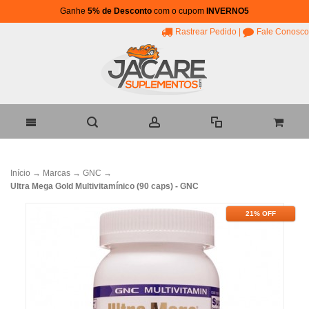
Ganhe
5% de Desconto
com o cupom
INVERNO5
Rastrear Pedido
|
Fale Conosco
Início
→
Marcas
→
GNC
→
Ultra Mega Gold Multivitamínico (90 caps) - GNC
21% OFF