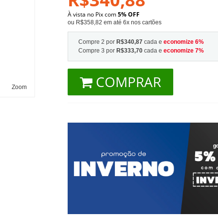
À vista no Pix com
5% OFF
ou R$358,82 em até 6x nos cartões
Compre 2 por
R$340,87
cada e
economize
6
%
Compre 3 por
R$333,70
cada e
economize
7
%
COMPRAR
Zoom