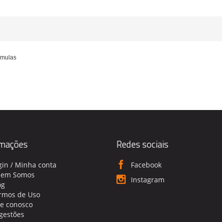
rmulas
rmações
Redes sociais
gin / Minha conta
Facebook
em Somos
Instagram
og
rmos de Uso
le conosco
gestões