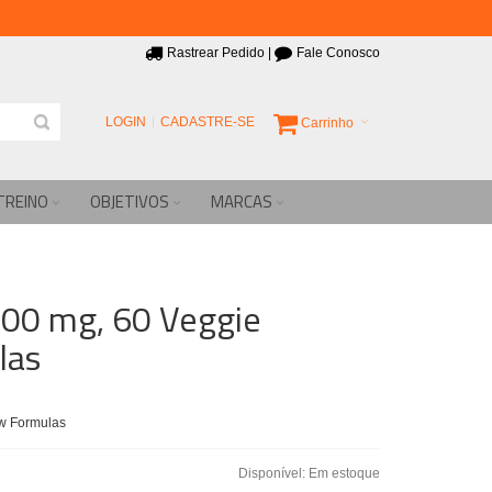
Rastrear Pedido
|
Fale Conosco
LOGIN
CADASTRE-SE
Carrinho
TREINO
OBJETIVOS
MARCAS
000 mg, 60 Veggie
las
ow Formulas
Disponível:
Em estoque