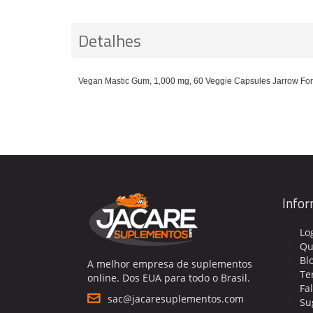
Detalhes
Vegan Mastic Gum, 1,000 mg, 60 Veggie Capsules Jarrow Fo
Info
Lo
Qu
Bl
A melhor empresa de suplementos
Te
online. Dos EUA para todo o Brasil.
Fa
sac@jacaresuplementos.com
Su