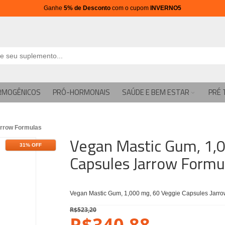
Ganhe
5% de Desconto
com o cupom
INVERNO5
RMOGÊNICOS
PRÓ-HORMONAIS
SAÚDE E BEM ESTAR
PRÉ 
arrow Formulas
Vegan Mastic Gum, 1,
31% OFF
Capsules Jarrow Formu
Vegan Mastic Gum, 1,000 mg, 60 Veggie Capsules Jarr
R$523,20
R$340,88