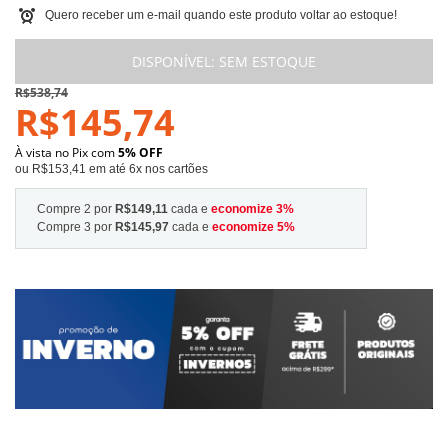
Quero receber um e-mail quando este produto voltar ao estoque!
DISPONÍVEL:
SEM ESTOQUE
R$538,74
R$145,74
À vista no Pix com
5% OFF
ou R$153,41 em até 6x nos cartões
Compre 2 por
R$149,11
cada e
economize
3
%
Compre 3 por
R$145,97
cada e
economize
5
%