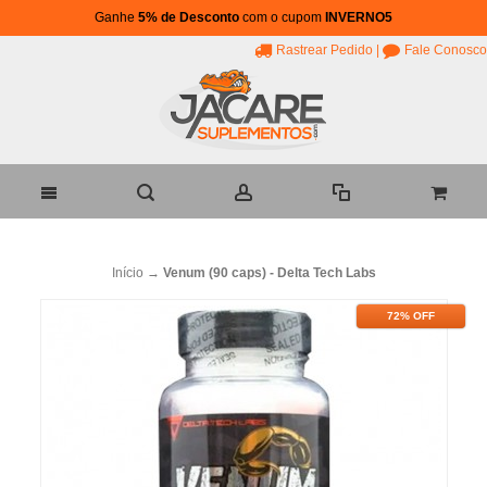
Ganhe
5% de Desconto
com o cupom
INVERNO5
Rastrear Pedido
|
Fale Conosco
Início
→
Venum (90 caps) - Delta Tech Labs
72% OFF