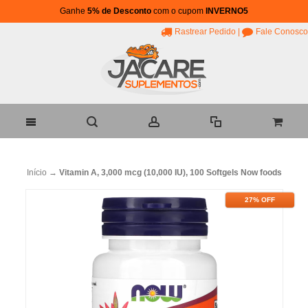
Ganhe
5% de Desconto
com o cupom
INVERNO5
Rastrear Pedido
|
Fale Conosco
Início
→
Vitamin A, 3,000 mcg (10,000 IU), 100 Softgels Now foods
27% OFF