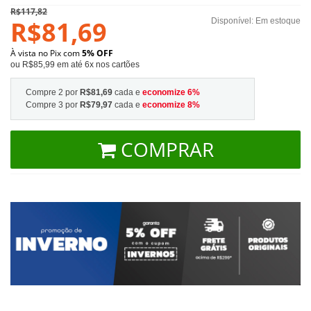
R$117,82
R$81,69
Disponível:
Em estoque
À vista no Pix com
5% OFF
ou R$85,99 em até 6x nos cartões
Compre 2 por
R$81,69
cada e
economize
6
%
Compre 3 por
R$79,97
cada e
economize
8
%
COMPRAR