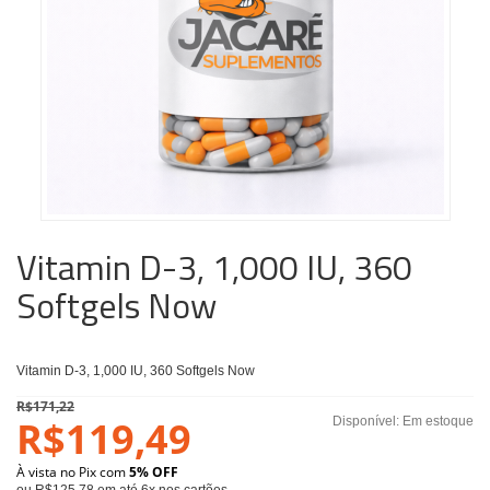
Vitamin D-3, 1,000 IU, 360
Softgels Now
Vitamin D-3, 1,000 IU, 360 Softgels Now
R$171,22
R$119,49
Disponível:
Em estoque
À vista no Pix com
5% OFF
ou R$125,78 em até 6x nos cartões