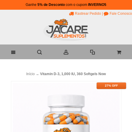
Ganhe
5% de Desconto
com o cupom
INVERNO5
Rastrear Pedido
|
Fale Conosco
Início
→
Vitamin D-3, 1,000 IU, 360 Softgels Now
27% OFF