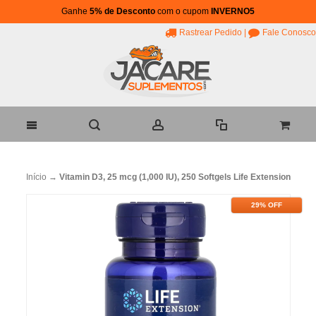
Ganhe
5% de Desconto
com o cupom
INVERNO5
Rastrear Pedido
|
Fale Conosco
Início
→
Vitamin D3, 25 mcg (1,000 IU), 250 Softgels Life Extension
29% OFF