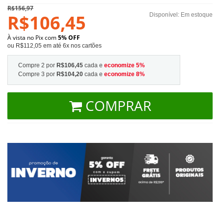
R$156,97
R$106,45
Disponível:
Em estoque
À vista no Pix com
5% OFF
ou R$112,05 em até 6x nos cartões
Compre 2 por
R$106,45
cada e
economize
5
%
Compre 3 por
R$104,20
cada e
economize
8
%
COMPRAR