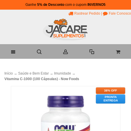
Ganhe
5% de Desconto
com o cupom
INVERNO5
Rastrear Pedido
|
Fale Conosco
Início
→
Saúde e Bem Estar
→
Imunidade
→
Vitamina C-1000 (100 Cápsulas) - Now Foods
38% OFF
PRONTA
ENTREGA