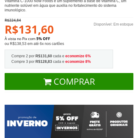
Vitamina C-1000 Now Foods é um suplemento à base de vitamina C, um
nutriente solúvel em água que auxilia no fortalecimento do sistema
imunológico.
R$224,84
R$131,60
Disponível:
Em estoque
À vista no Pix com
5% OFF
ou R$138,53 em até 6x nos cartões
Compre 2 por
R$131,60
cada e
economize
6
%
Compre 3 por
R$128,83
cada e
economize
8
%
COMPRAR