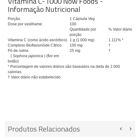
Vitamina C-1000 Now Foods -
Informação Nutricional
Porção:
1 Cápsula Veg
Dose por vasilhame:
100
Quantidade por
% Valor diário
porção
Vitamina C (como ácido ascórbico)
1 g (1.000 mg)
1.111% *
Complexo Bioflavonóide Cítrico
100 mg
†
Pó de
rutina
25 mg
†
(
Sophora japonica
) (flor em
botão)
* Porcentagem de valores diários são baseados na dieta de 2.000
calorias.
† Valor diário não estabelecido.
Produtos Relacionados