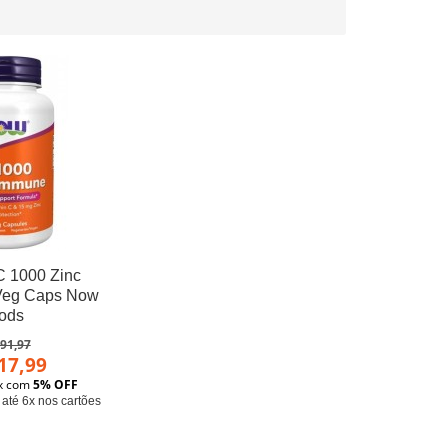
C 1000 Zinc
Veg Caps Now
oods
91,97
17,99
ix com
5% OFF
até 6x nos cartões