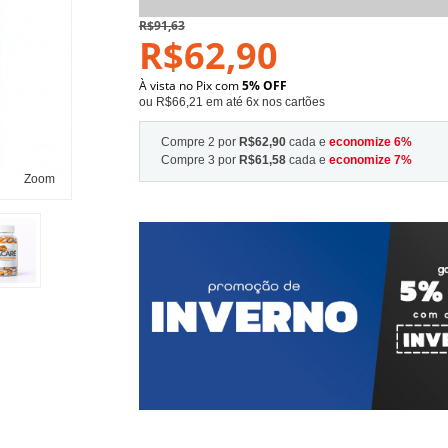
R$91,63
R$62,90
À vista no Pix com
5% OFF
ou R$66,21 em até 6x nos cartões
Compre 2 por
R$62,90
cada e
economize
6
%
Compre 3 por
R$61,58
cada e
economize
7
%
Zoom