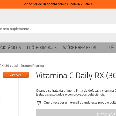
Ganhe
5% de Desconto
com o cupom
INVERNO5
RMOGÊNICOS
PRÓ-HORMONAIS
SAÚDE E BEM ESTAR
PRÉ 
 RX (30 caps) - Dragon Pharma
Vitamina C Daily RX (3
28% OFF
Quando se trata da primeira linha de defesa, a vitamin
testados, estudados e comprovados pela ciência.
Quero receber um e-mail quando este produto volta
DISPONÍVE