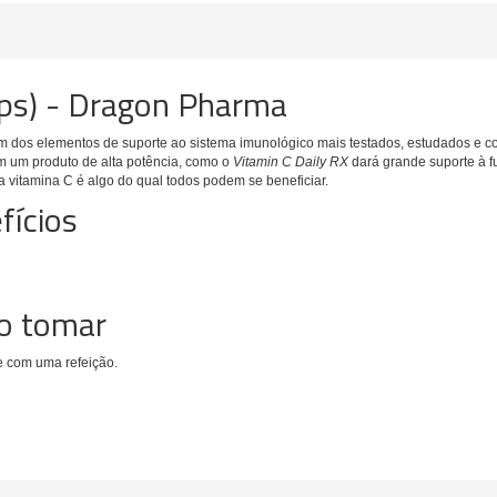
aps) - Dragon Pharma
 um dos elementos
de suporte ao sistema
imunológico mais testados, estudados e c
m um produto de alta potência, como o
Vitamin C Daily RX
dará grande sup
orte
à
f
a vitamina C é algo d
o
qu
al
todos podem
se beneficiar.
fícios
mo tomar
e com uma refeição.