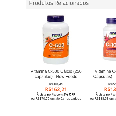
Produtos Relacionados
Vitamina C-500 Cálcio (250
Vitamina C
cápsulas) - Now Foods
Cápsulas) 
R$301,41
R$22
R$162,21
R$13
À vista no Pix com
5% OFF
À vista no Pi
ou R$170,75 em até 6x nos cartões
ou R$138,53 em at