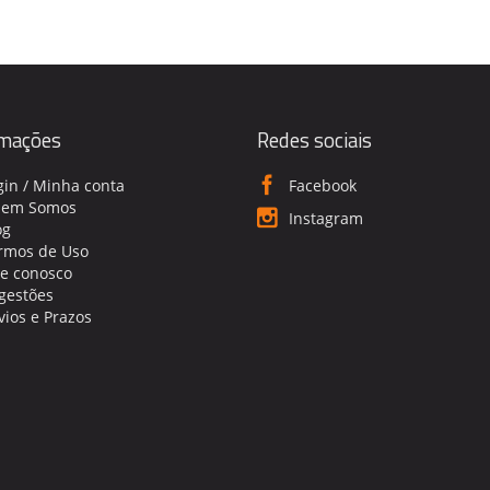
rmações
Redes sociais
gin / Minha conta
Facebook
em Somos
Instagram
og
rmos de Uso
le conosco
gestões
vios e Prazos