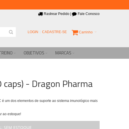
Rastrear Pedido
|
Fale Conosco
LOGIN
CADASTRE-SE
Carrinho
TREINO
OBJETIVOS
MARCAS
0 caps) - Dragon Pharma
a C é um dos elementos de suporte ao sistema imunológico mais
r ao estoque!
L:
SEM ESTOQUE