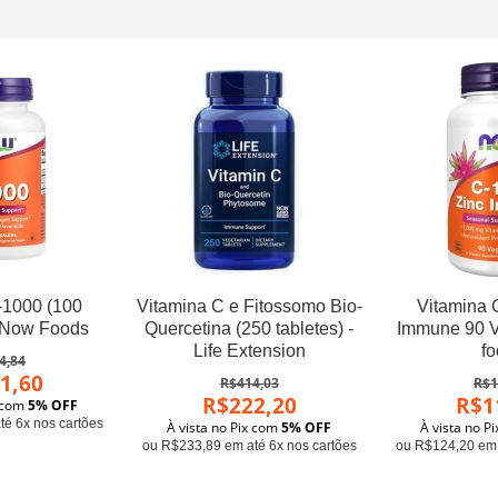
-1000 (100
Vitamina C e Fitossomo Bio-
Vitamina 
- Now Foods
Quercetina (250 tabletes) -
Immune 90 
Life Extension
f
4,84
1,60
R$414,03
R$1
R$222,20
R$1
x com
5% OFF
é 6x nos cartões
À vista no Pix com
5% OFF
À vista no P
ou R$233,89 em até 6x nos cartões
ou R$124,20 em 