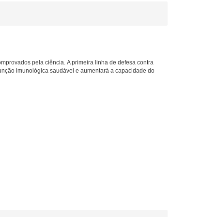
omprovados pela ciência.
A primeira linha de defesa contra
unção imunológica saudável e aumenta
rá
a capacidade
do