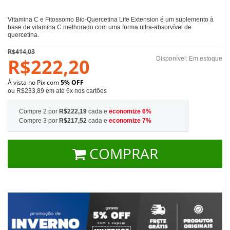
Vitamina C e Fitossomo Bio-Quercetina Life Extension é um suplemento à
base de vitamina C melhorado com uma forma ultra-absorvível de
quercetina.
R$414,03
R$222,20
Disponível:
Em estoque
À vista no Pix com
5% OFF
ou R$233,89 em até 6x nos cartões
Compre 2 por
R$222,19
cada e
economize
6
%
Compre 3 por
R$217,52
cada e
economize
7
%
COMPRAR