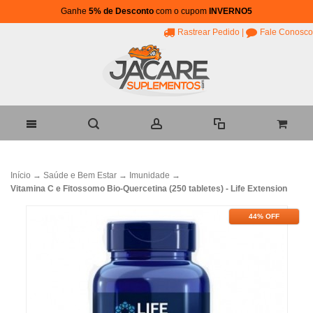
Ganhe
5% de Desconto
com o cupom
INVERNO5
Rastrear Pedido
|
Fale Conosco
Início
→
Saúde e Bem Estar
→
Imunidade
→
Vitamina C e Fitossomo Bio-Quercetina (250 tabletes) - Life Extension
44% OFF