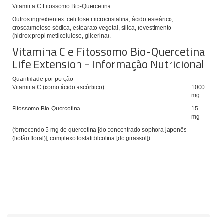
Vitamina C.
Fitossomo Bio-Quercetina.
Outros ingredientes: celulose microcristalina, ácido esteárico,
croscarmelose sódica, estearato vegetal, sílica, revestimento
(hidroxipropilmetilcelulose, glicerina).
Vitamina C e Fitossomo Bio-Quercetina
Life Extension - Informação Nutricional
Quantidade por porção
Vitamina C (como ácido ascórbico)
1000
mg
Fitossomo Bio-Quercetina
15
mg
(fornecendo 5 mg de quercetina [do concentrado sophora japonês
(botão floral)], complexo fosfatidilcolina [do girassol])