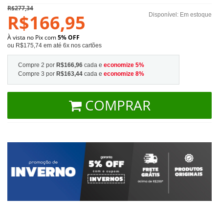
R$277,34
R$166,95
Disponível:
Em estoque
À vista no Pix com
5% OFF
ou R$175,74 em até 6x nos cartões
Compre 2 por
R$166,96
cada e
economize
5
%
Compre 3 por
R$163,44
cada e
economize
8
%
COMPRAR