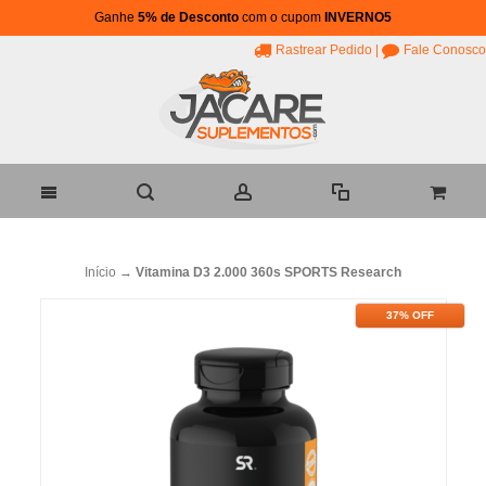
Ganhe
5% de Desconto
com o cupom
INVERNO5
Rastrear Pedido
|
Fale Conosco
Início
→
Vitamina D3 2.000 360s SPORTS Research
37% OFF